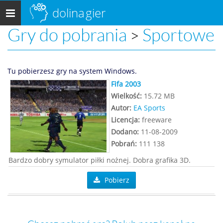
dolina
gier
Menu
główne
Gry do pobrania
Sportowe
>
Tu pobierzesz gry na system Windows.
Fifa 2003
Wielkość:
15.72 MB
Autor:
EA Sports
Licencja:
freeware
Dodano:
11-08-2009
Pobrań:
111 138
Bardzo dobry symulator piłki nożnej. Dobra grafika 3D.
Pobierz