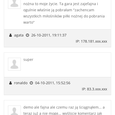
nożna to moje życie. Ta gara jest zajefajna i
ogulnie właśnie ją pobrałam "zachencam
wszystkich miłośników piłki nożnej do pobrania
warto"
agata
26-10-2011, 19:11:37
IP: 178.181.xxx.xxx
super
ronaldo
04-10-2011, 15:52:56
IP: 83.3.xxx.xxx
demo ale fajna ale czemu raz ją ściągnąłem... a
teraz już a nie mogę... wyślijcie komentarz jak