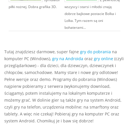
piłki nożnej. Dobra grafika 3D.
wszyscy i starsi i młodsi znają
dobrze bajkowe postacie Bolka i
Lolka. Tym razem są oni
bohaterami...
Tutaj znajdziesz darmowe, super fajne
gry do pobrania
na
komputer PC (Windows),
gry na Androida
oraz
gry online
(czyli
przeglądarkowe) - dla dzieci, dla dziewczyn, dziewczynek i
chłopców, samochodowe. Mamy stare i nowe gry odlotowe!
Pełne wersje oraz demo. Programy do pobrania (Windows)
najpierw pobieramy z serwera (wykonujemy download,
ściągamy), potem instalujemy na lokalnym komputerze i
możemy grać. W dolinie gier są także gry na system Android,
czyli gry na telefon, urządzenia mobilne: na smarftony oraz
tablety. A więc nie czekaj! Pobieraj gry na komputer PC oraz
system Android. Chomikuj je i baw się dobrze!