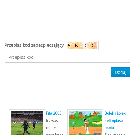
Przepisz kod zabezpieczający
Dodaj
Fifa 2003
Bolek i Lolek
Bardzo
- olimpiada
dobry
letnia
symulator
Z pewnością