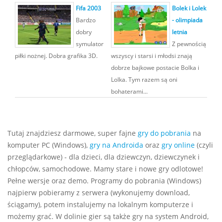
Fifa 2003
Bolek i Lolek
Bardzo
- olimpiada
dobry
letnia
symulator
Z pewnością
piłki nożnej. Dobra grafika 3D.
wszyscy i starsi i młodsi znają
dobrze bajkowe postacie Bolka i
Lolka. Tym razem są oni
bohaterami...
Tutaj znajdziesz darmowe, super fajne
gry do pobrania
na
komputer PC (Windows),
gry na Androida
oraz
gry online
(czyli
przeglądarkowe) - dla dzieci, dla dziewczyn, dziewczynek i
chłopców, samochodowe. Mamy stare i nowe gry odlotowe!
Pełne wersje oraz demo. Programy do pobrania (Windows)
najpierw pobieramy z serwera (wykonujemy download,
ściągamy), potem instalujemy na lokalnym komputerze i
możemy grać. W dolinie gier są także gry na system Android,