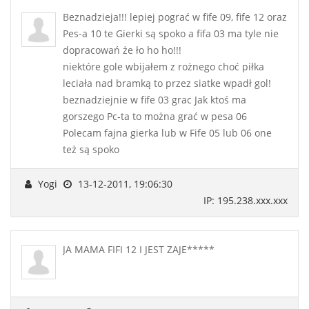
Beznadzieja!!! lepiej pograć w fife 09, fife 12 oraz
Pes-a 10 te Gierki są spoko a fifa 03 ma tyle nie
dopracowań że ło ho ho!!!
niektóre gole wbijałem z rożnego choć piłka
leciała nad bramką to przez siatke wpadł gol!
beznadziejnie w fife 03 grac Jak ktoś ma
gorszego Pc-ta to można grać w pesa 06
Polecam fajna gierka lub w Fife 05 lub 06 one
też są spoko
Yogi
13-12-2011, 19:06:30
IP: 195.238.xxx.xxx
JA MAMA FIFI 12 I JEST ZAJE*****