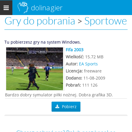
dolina
gier
Menu
główne
Gry do pobrania
Sportowe
>
Tu pobierzesz gry na system Windows.
Fifa 2003
Wielkość:
15.72 MB
Autor:
EA Sports
Licencja:
freeware
Dodano:
11-08-2009
Pobrań:
111 126
Bardzo dobry symulator piłki nożnej. Dobra grafika 3D.
Pobierz