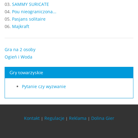
03.
SAMMY SURICATE
04.
Pou nieograniczona...
05.
Pasjans solitaire
06.
Majkraft
Gra na 2 osoby
Ogień i Woda
Gry towarzyskie
Pytanie czy wyzwanie
Kontakt
Regulacje
Reklama
Dolina Gier
|
|
|