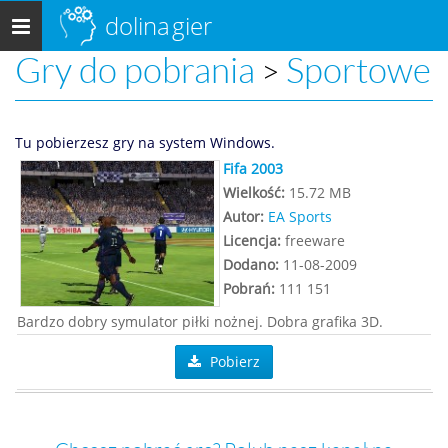
dolina
gier
Menu
główne
Gry do pobrania
Sportowe
>
Tu pobierzesz gry na system Windows.
Fifa 2003
Wielkość:
15.72 MB
Autor:
EA Sports
Licencja:
freeware
Dodano:
11-08-2009
Pobrań:
111 151
Bardzo dobry symulator piłki nożnej. Dobra grafika 3D.
Pobierz