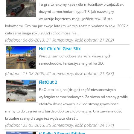
Ta gra to łakomy kąsek dla miłośników przejażdżek
dużymi samochodami typu TIR. Jak nazwa gry
wskazuje będziemy mogli jeździć tzw. 18-sto
kołowcami. Gra ma już swoje lata (ta wersja została wydana w roku 2007 a
cała seria sięga roku 2002) i choć może nie...
(dodano: 04-09-2013, 31 komentarzy, ilość pobrań: 21 202)
Hot Chix 'n' Gear Stix
Wyścigi samochodowe starych, klasycznych
samochodów. Fantastyczna grafika 3D.
(dodano: 11-08-2009, 41 komentarzy, ilość pobrań: 21 383)
FlatOut 2
FlaOut to kolejna (druga) część niesamowitych
wyścigów samochodowych. Zarówno od strony grafiki,
efektów dźwiękowych jak i od strony grywalności
mamy tu do czynienia z bardzo dobrze zrobioną grą. Gra zawiera dość
brutalne sceny dlatego też wydawca okreś...
(dodano: 23-05-2013, 25 komentarzy, ilość pobrań: 24 174)
V-Rally 2 Expert Edition