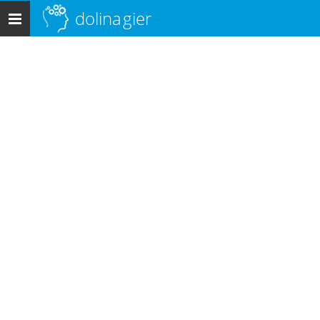
dolina
gier
Menu
główne