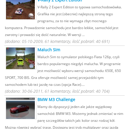
V-Rally 2 Expert Edition to typowa samochodowówka.
Grafika nie jest (obecnie) najlepszą stroną tego
programu, za to nie wymaga zbyt mocnego
komputera. Prowadzenie samochodu jest bardzo lekkie, samochód jest
zwrotny i prowadzi się dość naturalnie. W wersji ...
(dodano: 05-10-2009, 61 komentarzy, ilość pobrań: 40 691)
Maluch Sim
Maluch Sim to symulator polskiego Fiata 126p, czyli
bardzo popularnego niegdyś malucha. W programie
jest możliwość wyboru wersji samochodu: 650E, 650
SPORT, 700 BIS. Gra oferuje możliwość samej przejażdżki tym
samochodem lub też jazdę na czas (opcja Race)....
(dodano: 30-06-2011, 61 komentarzy, ilość pobrań: 40 704)
BMW M3 Challenge
Mamy do dyspozycji jeden ale jakże wyjątkowy
samochód: BMW M3. Możemy jednak zmieniać w nim
parę szczegółów takich jak: kolor oraz rodzaj kół.
Można również wybrać trasę. Dostępny jest tryb multiplayer oraz jazda