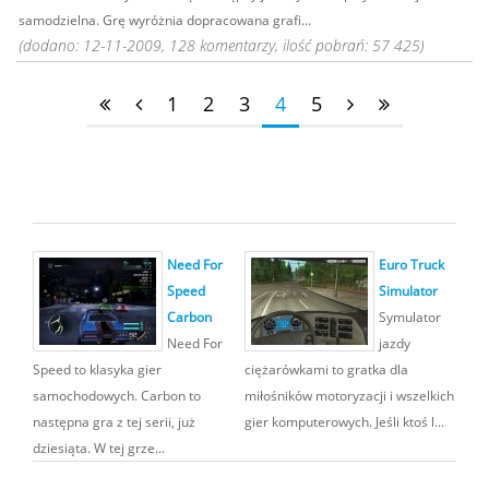
samodzielna. Grę wyróżnia dopracowana grafi...
(dodano: 12-11-2009, 128 komentarzy, ilość pobrań: 57 425)
1
2
3
4
5
Need For
Euro Truck
Speed
Simulator
Carbon
Symulator
Need For
jazdy
Speed to klasyka gier
ciężarówkami to gratka dla
samochodowych. Carbon to
miłośników motoryzacji i wszelkich
następna gra z tej serii, już
gier komputerowych. Jeśli ktoś l...
dziesiąta. W tej grze...