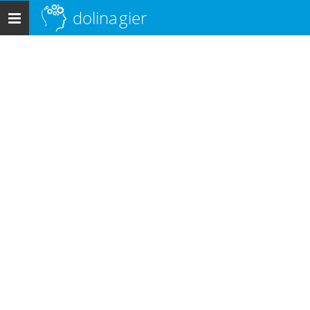
dolina
gier
Menu
główne