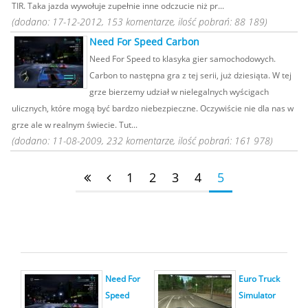
TIR. Taka jazda wywołuje zupełnie inne odczucie niż pr...
(dodano: 17-12-2012, 153 komentarze, ilość pobrań: 88 189)
Need For Speed Carbon
Need For Speed to klasyka gier samochodowych.
Carbon to następna gra z tej serii, już dziesiąta. W tej
grze bierzemy udział w nielegalnych wyścigach
ulicznych, które mogą być bardzo niebezpieczne. Oczywiście nie dla nas w
grze ale w realnym świecie. Tut...
(dodano: 11-08-2009, 232 komentarze, ilość pobrań: 161 978)
1
2
3
4
5
Need For
Euro Truck
Speed
Simulator