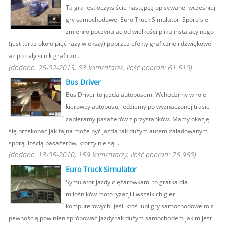
Ta gra jest oczywiście następcą opisywanej wcześniej
gry samochodowej Euro Truck Simulator. Sporo się
zmieniło poczynając od wielkości pliku instalacyjnego
(jest teraz około pięć razy większy) poprzez efekty graficzne i dźwiękowe
aż po cały silnik graficzn...
(dodano: 26-02-2013, 83 komentarze, ilość pobrań: 61 510)
Bus Driver
Bus Driver to jazda autobusem. Wchodzimy w rolę
kierowcy autobusu, jedziemy po wyznaczonej trasie i
zabieramy pasażerów z przystanków. Mamy okazję
się przekonać jak fajna może być jazda tak dużym autem załadowanym
sporą ilością pasażerów, którzy nie są ...
(dodano: 13-05-2010, 159 komentarzy, ilość pobrań: 76 968)
Euro Truck Simulator
Symulator jazdy ciężarówkami to gratka dla
miłośników motoryzacji i wszelkich gier
komputerowych. Jeśli ktoś lubi gry samochodowe to z
pewnością powinien spróbować jazdy tak dużym samochodem jakim jest