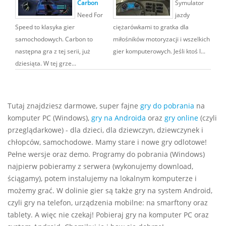
Carbon
Symulator
Need For
jazdy
Speed to klasyka gier
ciężarówkami to gratka dla
samochodowych. Carbon to
miłośników motoryzacji i wszelkich
następna gra z tej serii, już
gier komputerowych. Jeśli ktoś l...
dziesiąta. W tej grze...
Tutaj znajdziesz darmowe, super fajne
gry do pobrania
na
komputer PC (Windows),
gry na Androida
oraz
gry online
(czyli
przeglądarkowe) - dla dzieci, dla dziewczyn, dziewczynek i
chłopców, samochodowe. Mamy stare i nowe gry odlotowe!
Pełne wersje oraz demo. Programy do pobrania (Windows)
najpierw pobieramy z serwera (wykonujemy download,
ściągamy), potem instalujemy na lokalnym komputerze i
możemy grać. W dolinie gier są także gry na system Android,
czyli gry na telefon, urządzenia mobilne: na smarftony oraz
tablety. A więc nie czekaj! Pobieraj gry na komputer PC oraz