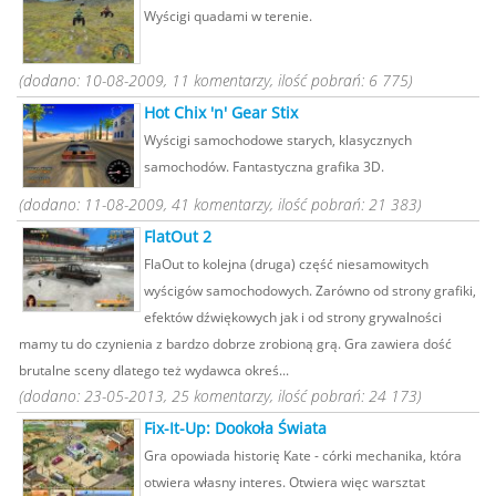
Wyścigi quadami w terenie.
(dodano: 10-08-2009, 11 komentarzy, ilość pobrań: 6 775)
Hot Chix 'n' Gear Stix
Wyścigi samochodowe starych, klasycznych
samochodów. Fantastyczna grafika 3D.
(dodano: 11-08-2009, 41 komentarzy, ilość pobrań: 21 383)
FlatOut 2
FlaOut to kolejna (druga) część niesamowitych
wyścigów samochodowych. Zarówno od strony grafiki,
efektów dźwiękowych jak i od strony grywalności
mamy tu do czynienia z bardzo dobrze zrobioną grą. Gra zawiera dość
brutalne sceny dlatego też wydawca okreś...
(dodano: 23-05-2013, 25 komentarzy, ilość pobrań: 24 173)
Fix-It-Up: Dookoła Świata
Gra opowiada historię Kate - córki mechanika, która
otwiera własny interes. Otwiera więc warsztat