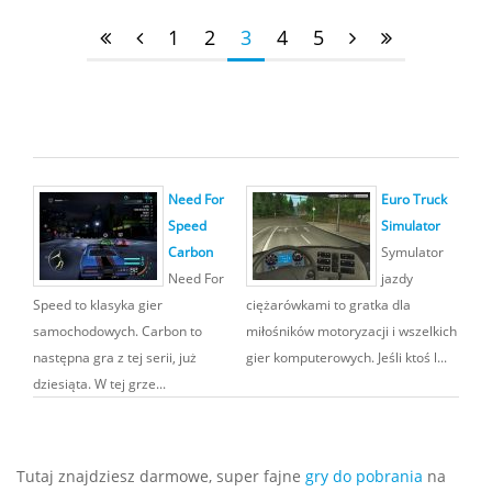
1
2
3
4
5
Need For
Euro Truck
Speed
Simulator
Carbon
Symulator
Need For
jazdy
Speed to klasyka gier
ciężarówkami to gratka dla
samochodowych. Carbon to
miłośników motoryzacji i wszelkich
następna gra z tej serii, już
gier komputerowych. Jeśli ktoś l...
dziesiąta. W tej grze...
Tutaj znajdziesz darmowe, super fajne
gry do pobrania
na