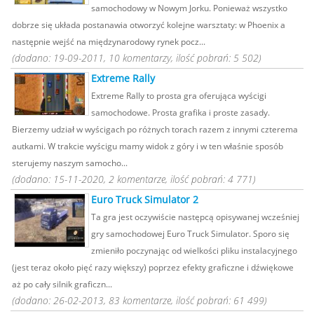
samochodowy w Nowym Jorku. Ponieważ wszystko
dobrze się układa postanawia otworzyć kolejne warsztaty: w Phoenix a
następnie wejść na międzynarodowy rynek pocz...
(dodano: 19-09-2011, 10 komentarzy, ilość pobrań: 5 502)
Extreme Rally
Extreme Rally to prosta gra oferująca wyścigi
samochodowe. Prosta grafika i proste zasady.
Bierzemy udział w wyścigach po różnych torach razem z innymi czterema
autkami. W trakcie wyścigu mamy widok z góry i w ten właśnie sposób
sterujemy naszym samocho...
(dodano: 15-11-2020, 2 komentarze, ilość pobrań: 4 771)
Euro Truck Simulator 2
Ta gra jest oczywiście następcą opisywanej wcześniej
gry samochodowej Euro Truck Simulator. Sporo się
zmieniło poczynając od wielkości pliku instalacyjnego
(jest teraz około pięć razy większy) poprzez efekty graficzne i dźwiękowe
aż po cały silnik graficzn...
(dodano: 26-02-2013, 83 komentarze, ilość pobrań: 61 499)