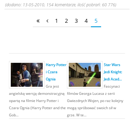
(dodano: 13-05-2010, 154 komentarze, ilość pobrań: 60 776)
1
2
3
4
5
Harry Potter
Star Wars
i Czara
Jedi Knight:
Ognia
Jedi Acad...
Gra jest
Fascynaci
angielską wersją demonstracyjną
filmów Georga Lucasa z serii
opartą na filmie Harry Potter i
Gwiezdnych Wojen, po raz kolejny
Czara Ognia (Harry Potter and the
mogą spróbować swoich sił w
Gob...
grze. W te...