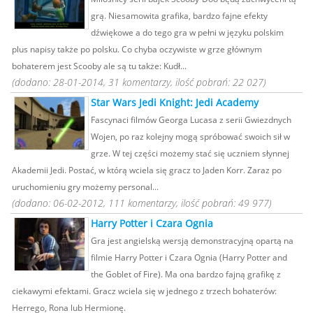
grą. Niesamowita grafika, bardzo fajne efekty
dźwiękowe a do tego gra w pełni w języku polskim
plus napisy także po polsku. Co chyba oczywiste w grze głównym
bohaterem jest Scooby ale są tu także: Kudł...
(dodano: 28-01-2014, 31 komentarzy, ilość pobrań: 22 027)
Star Wars Jedi Knight: Jedi Academy
Fascynaci filmów Georga Lucasa z serii Gwiezdnych
Wojen, po raz kolejny mogą spróbować swoich sił w
grze. W tej części możemy stać się uczniem słynnej
Akademii Jedi. Postać, w którą wciela się gracz to Jaden Korr. Zaraz po
uruchomieniu gry możemy personal...
(dodano: 06-02-2012, 111 komentarzy, ilość pobrań: 49 977)
Harry Potter i Czara Ognia
Gra jest angielską wersją demonstracyjną opartą na
filmie Harry Potter i Czara Ognia (Harry Potter and
the Goblet of Fire). Ma ona bardzo fajną grafikę z
ciekawymi efektami. Gracz wciela się w jednego z trzech bohaterów:
Herrego, Rona lub Hermionę.