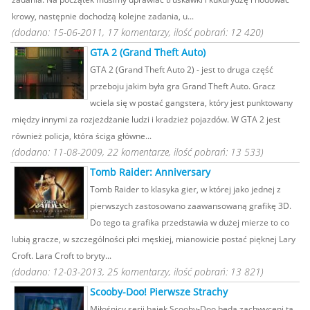
krowy, następnie dochodzą kolejne zadania, u...
(dodano: 15-06-2011, 17 komentarzy, ilość pobrań: 12 420)
GTA 2 (Grand Theft Auto)
GTA 2 (Grand Theft Auto 2) - jest to druga część
przeboju jakim była gra Grand Theft Auto. Gracz
wciela się w postać gangstera, który jest punktowany
między innymi za rozjeżdżanie ludzi i kradzież pojazdów. W GTA 2 jest
również policja, która ściga główne...
(dodano: 11-08-2009, 22 komentarze, ilość pobrań: 13 533)
Tomb Raider: Anniversary
Tomb Raider to klasyka gier, w której jako jednej z
pierwszych zastosowano zaawansowaną grafikę 3D.
Do tego ta grafika przedstawia w dużej mierze to co
lubią gracze, w szczególności płci męskiej, mianowicie postać pięknej Lary
Croft. Lara Croft to bryty...
(dodano: 12-03-2013, 25 komentarzy, ilość pobrań: 13 821)
Scooby-Doo! Pierwsze Strachy
Miłośnicy serii bajek Scooby-Doo będą zachwyceni tą