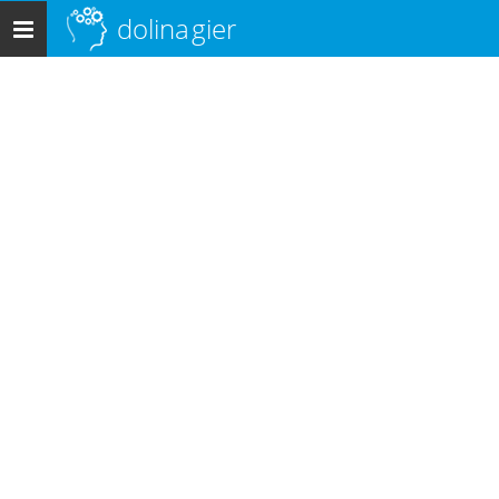
dolina
gier
Menu
główne