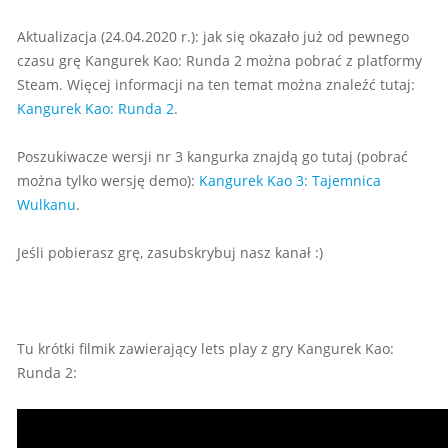
Aktualizacja (24.04.2020 r.): jak się okazało już od pewnego
czasu grę Kangurek Kao: Runda 2 można pobrać z platformy
Steam. Więcej informacji na ten temat można znaleźć tutaj:
Kangurek Kao: Runda 2
.
Poszukiwacze wersji nr 3 kangurka znajdą go tutaj (pobrać
można tylko wersję demo):
Kangurek Kao 3: Tajemnica
Wulkanu
.
Jeśli pobierasz grę, zasubskrybuj nasz kanał :)
Tu krótki filmik zawierający lets play z gry Kangurek Kao:
Runda 2: