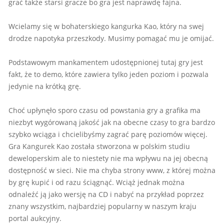
grać także starsi gracze bo gra jest naprawdę fajna.
Wcielamy się w bohaterskiego kangurka Kao, który na swej
drodze napotyka przeszkody. Musimy pomagać mu je omijać.
Podstawowym mankamentem udostępnionej tutaj gry jest
fakt, że to demo, które zawiera tylko jeden poziom i pozwala
jedynie na krótką grę.
Choć upłynęło sporo czasu od powstania gry a grafika ma
niezbyt wygórowaną jakość jak na obecne czasy to gra bardzo
szybko wciąga i chcielibyśmy zagrać parę poziomów więcej.
Gra Kangurek Kao została stworzona w polskim studiu
deweloperskim ale to niestety nie ma wpływu na jej obecną
dostępność w sieci. Nie ma chyba strony www, z której można
by grę kupić i od razu ściągnąć. Wciąż jednak można
odnaleźć ją jako wersję na CD i nabyć na przykład poprzez
znany wszystkim, najbardziej popularny w naszym kraju
portal aukcyjny.