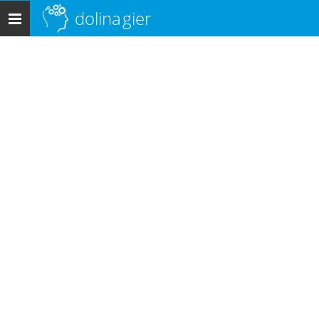
dolina
gier
Menu
główne