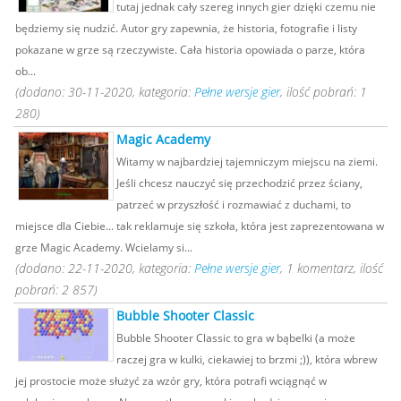
tutaj jednak cały szereg innych gier dzięki czemu nie
będziemy się nudzić. Autor gry zapewnia, że historia, fotografie i listy
pokazane w grze są rzeczywiste. Cała historia opowiada o parze, która
ob...
(dodano: 30-11-2020, kategoria:
Pełne wersje gier
, ilość pobrań: 1
280)
Magic Academy
Witamy w najbardziej tajemniczym miejscu na ziemi.
Jeśli chcesz nauczyć się przechodzić przez ściany,
patrzeć w przyszłość i rozmawiać z duchami, to
miejsce dla Ciebie... tak reklamuje się szkoła, która jest zaprezentowana w
grze Magic Academy. Wcielamy si...
(dodano: 22-11-2020, kategoria:
Pełne wersje gier
, 1 komentarz, ilość
pobrań: 2 857)
Bubble Shooter Classic
Bubble Shooter Classic to gra w bąbelki (a może
raczej gra w kulki, ciekawiej to brzmi ;)), która wbrew
jej prostocie może służyć za wzór gry, która potrafi wciągnąć w