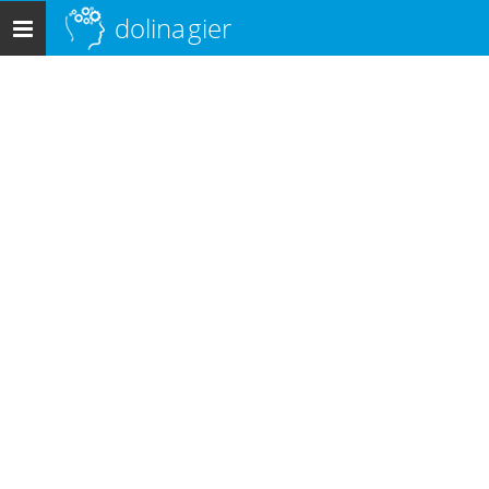
dolina
gier
Menu
główne