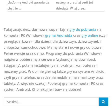
platformę Android sprawia, że
następna gra z tej serii, już
chętnie ...
dziesiąta. W tej grze...
Tutaj znajdziesz darmowe, super fajne
gry do pobrania
na
komputer PC (Windows),
gry na Androida
oraz
gry online
(czyli
przeglądarkowe) - dla dzieci, dla dziewczyn, dziewczynek i
chłopców, samochodowe. Mamy stare i nowe gry odlotowe!
Pełne wersje oraz demo. Programy do pobrania (Windows)
najpierw pobieramy z serwera (wykonujemy download,
ściągamy), potem instalujemy na lokalnym komputerze i
możemy grać. W dolinie gier są także gry na system Android,
czyli gry na telefon, urządzenia mobilne: na smarftony oraz
tablety. A więc nie czekaj! Pobieraj gry na komputer PC oraz
system Android. Chomikuj je i baw się dobrze!