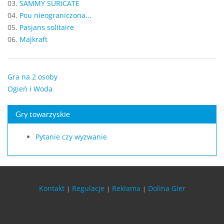
03.
SAMMY SURICATE
04.
Pou nieograniczona...
05.
Pasjans solitaire
06.
Majkraft
Gra na 2 osoby
Ogień i Woda
Gry towarzyskie
Pytanie czy wyzwanie
Kontakt
Regulacje
Reklama
Dolina Gier
|
|
|