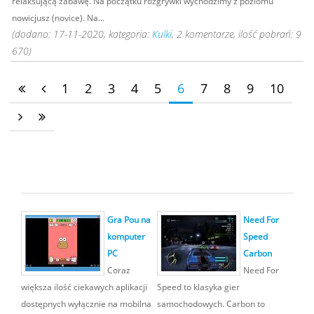
relaksującą zabawę. Na początku rozgrywki wychodzimy z poziomu
nowicjusz (novice). Na...
(dodano: 17-11-2020, kategoria:
Kulki
, 2 komentarze, ilość pobrań: 9
670)
1
2
3
4
5
6
7
8
9
10
Gra Pou na
Need For
komputer
Speed
PC
Carbon
Coraz
Need For
większa ilość ciekawych aplikacji
Speed to klasyka gier
dostępnych wyłącznie na mobilna
samochodowych. Carbon to