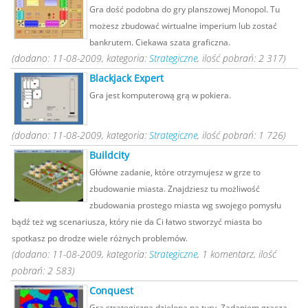
Gra dość podobna do gry planszowej Monopol. Tu
możesz zbudować wirtualne imperium lub zostać
bankrutem. Ciekawa szata graficzna.
(dodano: 11-08-2009, kategoria:
Strategiczne
, ilość pobrań: 2 317)
Blackjack Expert
Gra jest komputerową grą w pokiera.
(dodano: 11-08-2009, kategoria:
Strategiczne
, ilość pobrań: 1 726)
Buildcity
Główne zadanie, które otrzymujesz w grze to
zbudowanie miasta. Znajdziesz tu możliwość
zbudowania prostego miasta wg swojego pomysłu
bądź też wg scenariusza, który nie da Ci łatwo stworzyć miasta bo
spotkasz po drodze wiele różnych problemów.
(dodano: 11-08-2009, kategoria:
Strategiczne
, 1 komentarz, ilość
pobrań: 2 583)
Conquest
Gra strategiczna dzielona na tury. Zadaniem gracza