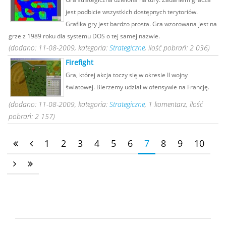
jest podbicie wszystkich dostępnych terytoriów.
Grafika gry jest bardzo prosta. Gra wzorowana jest na
grze z 1989 roku dla systemu DOS o tej samej nazwie.
(dodano: 11-08-2009, kategoria:
Strategiczne
, ilość pobrań: 2 036)
Firefight
Gra, której akcja toczy się w okresie II wojny
światowej. Bierzemy udział w ofensywie na Francję.
(dodano: 11-08-2009, kategoria:
Strategiczne
, 1 komentarz, ilość
pobrań: 2 157)
1
2
3
4
5
6
7
8
9
10