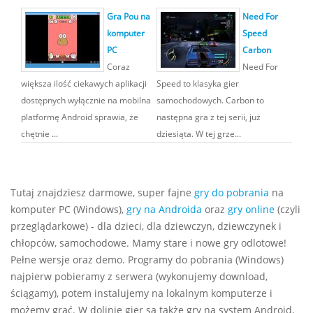
Gra Pou na
Need For
komputer
Speed
PC
Carbon
Coraz
Need For
większa ilość ciekawych aplikacji
Speed to klasyka gier
dostępnych wyłącznie na mobilna
samochodowych. Carbon to
platformę Android sprawia, że
następna gra z tej serii, już
chętnie ...
dziesiąta. W tej grze...
Tutaj znajdziesz darmowe, super fajne
gry do pobrania
na
komputer PC (Windows),
gry na Androida
oraz
gry online
(czyli
przeglądarkowe) - dla dzieci, dla dziewczyn, dziewczynek i
chłopców, samochodowe. Mamy stare i nowe gry odlotowe!
Pełne wersje oraz demo. Programy do pobrania (Windows)
najpierw pobieramy z serwera (wykonujemy download,
ściągamy), potem instalujemy na lokalnym komputerze i
możemy grać. W dolinie gier są także gry na system Android,