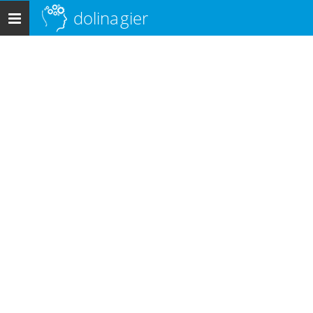
dolina
gier
Menu
główne