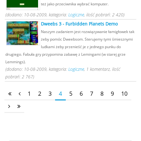
też jako przeciwnika wybrać komputer.
(dodano: 10-08-2009, kategoria:
Logiczne
, ilość pobrań: 2 420)
Dweebs 3 - Furbidden Planets Demo
Naszym zadaniem jest rozwiązywanie łamigłowek tak
żeby pomóc Dweebsom. Sterujemy tymi śmiesznymi
ludkami żeby przenieść je z jednego punku do
drugiego. Fabuła gry przypomina zabawę z Lemingami (w starej grze
Lemmings).
(dodano: 10-08-2009, kategoria:
Logiczne
, 1 komentarz, ilość
pobrań: 2 767)
1
2
3
4
5
6
7
8
9
10