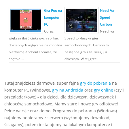
Gra Pou na
Need For
komputer
Speed
PC
Carbon
Coraz
Need For
większa ilość ciekawych aplikacji
Speed to klasyka gier
dostępnych wyłącznie na mobilna
samochodowych. Carbon to
platformę Android sprawia, że
następna gra z tej serii, już
chętnie ...
dziesiąta. W tej grze...
Tutaj znajdziesz darmowe, super fajne
gry do pobrania
na
komputer PC (Windows),
gry na Androida
oraz
gry online
(czyli
przeglądarkowe) - dla dzieci, dla dziewczyn, dziewczynek i
chłopców, samochodowe. Mamy stare i nowe gry odlotowe!
Pełne wersje oraz demo. Programy do pobrania (Windows)
najpierw pobieramy z serwera (wykonujemy download,
ściągamy), potem instalujemy na lokalnym komputerze i