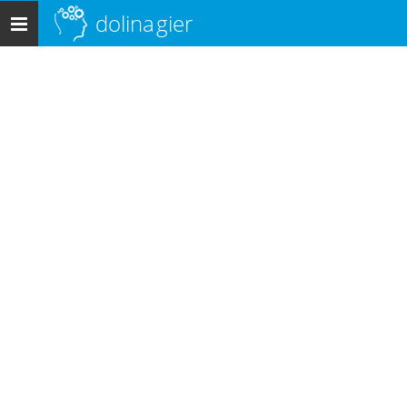
dolina
gier
Menu
główne