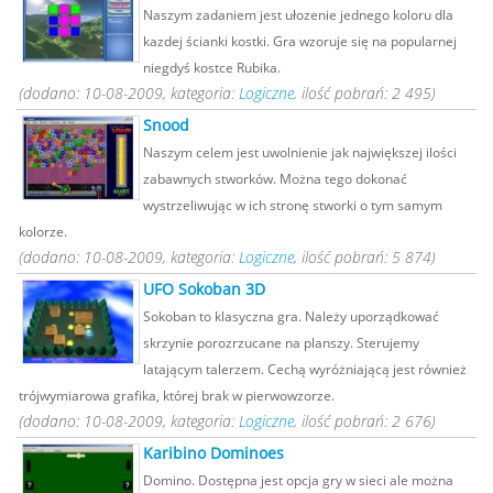
Naszym zadaniem jest ułozenie jednego koloru dla
kazdej ścianki kostki. Gra wzoruje się na popularnej
niegdyś kostce Rubika.
(dodano: 10-08-2009, kategoria:
Logiczne
, ilość pobrań: 2 495)
Snood
Naszym celem jest uwolnienie jak największej ilości
zabawnych stworków. Można tego dokonać
wystrzeliwując w ich stronę stworki o tym samym
kolorze.
(dodano: 10-08-2009, kategoria:
Logiczne
, ilość pobrań: 5 874)
UFO Sokoban 3D
Sokoban to klasyczna gra. Należy uporządkować
skrzynie porozrzucane na planszy. Sterujemy
latającym talerzem. Cechą wyróżniającą jest również
trójwymiarowa grafika, której brak w pierwowzorze.
(dodano: 10-08-2009, kategoria:
Logiczne
, ilość pobrań: 2 676)
Karibino Dominoes
Domino. Dostępna jest opcja gry w sieci ale można