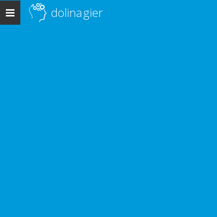
dolina
gier
Menu
główne