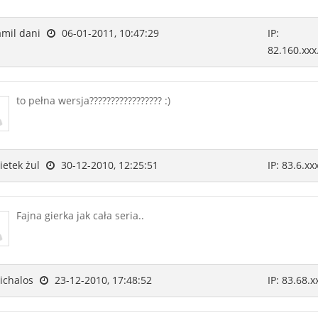
mil dani
06-01-2011, 10:47:29
IP:
82.160.xxx
to pełna wersja????????????????? :)
etek żul
30-12-2010, 12:25:51
IP: 83.6.xx
Fajna gierka jak cała seria..
chalos
23-12-2010, 17:48:52
IP: 83.68.x