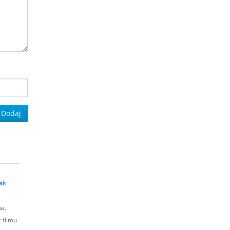
Dodaj
ak
a,
 filmu