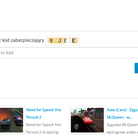
z kod zabezpieczający
Need for Speed: Hot
Auta (Cars) - Zygz
Persuit 2
McQueen - w...
Need for Speed: Hot
Zygzaka McQueen
Persuit 2 to wyścigi
wyścigowe autko z