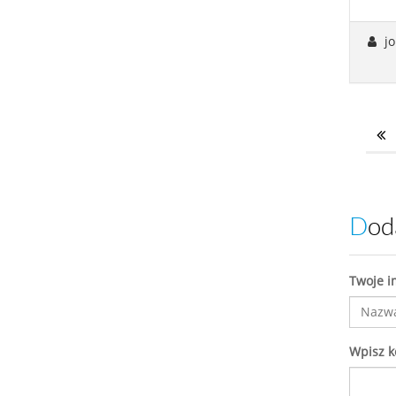
j
Do
Twoje i
Wpisz 