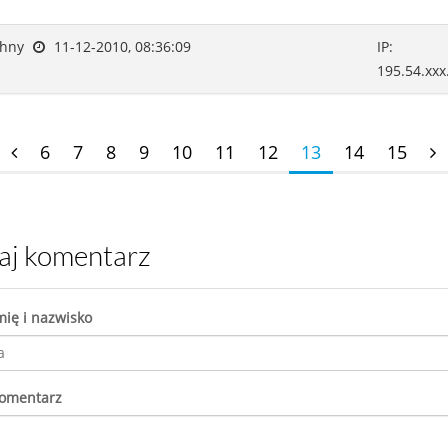
ohny
11-12-2010, 08:36:09
IP:
195.54.xxx
6
7
8
9
10
11
12
13
14
15
daj komentarz
mię i nazwisko
komentarz