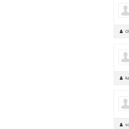
O
k
s