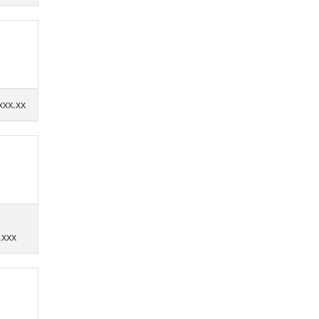
xxx.xx
.xxx