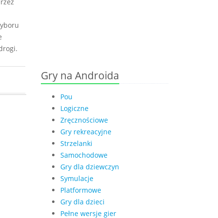
przez
wyboru
e
drogi.
Gry na Androida
Pou
Logiczne
Zręcznościowe
Gry rekreacyjne
Strzelanki
Samochodowe
Gry dla dziewczyn
Symulacje
Platformowe
Gry dla dzieci
Pełne wersje gier