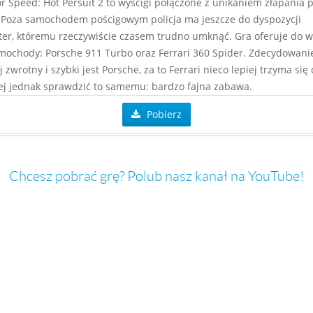
r Speed: Hot Persuit 2 to wyścigi połączone z unikaniem złapania 
. Poza samochodem pościgowym policja ma jeszcze do dyspozycji
ter, któremu rzeczywiście czasem trudno umknąć. Gra oferuje do 
ochody: Porsche 911 Turbo oraz Ferrari 360 Spider. Zdecydowani
 zwrotny i szybki jest Porsche, za to Ferrari nieco lepiej trzyma się 
ej jednak sprawdzić to samemu: bardzo fajna zabawa.
Pobierz
Chcesz pobrać grę? Polub nasz kanał na YouTube!