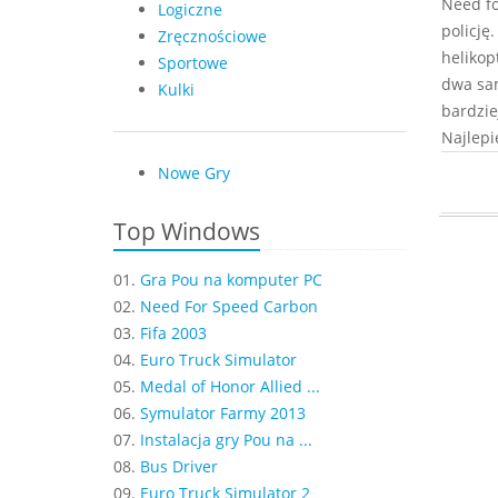
Need fo
Logiczne
policję
Zręcznościowe
helikop
Sportowe
dwa sam
Kulki
bardziej
Najlepi
Nowe Gry
Top Windows
01.
Gra Pou na komputer PC
02.
Need For Speed Carbon
03.
Fifa 2003
04.
Euro Truck Simulator
05.
Medal of Honor Allied ...
06.
Symulator Farmy 2013
07.
Instalacja gry Pou na ...
08.
Bus Driver
09.
Euro Truck Simulator 2