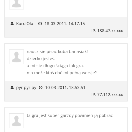
KarolOla :
18-03-2011, 14:17:15
IP: 188.47.xx.xxx
naucz sie pisać kuba banasiak!
dziecko jesteś.
a mi sie długo ściąga tak gra.
ma może ktoś dać mi pełną wersje?
pyr pyr py
10-03-2011, 18:53:51
IP: 77.112.xxx.xx
ta gra jest super garzdy powinien ją pobrać