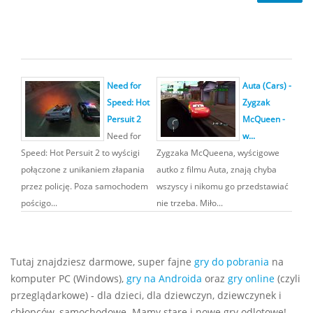
Need for
Auta (Cars) -
Speed: Hot
Zygzak
Persuit 2
McQueen -
Need for
w...
Speed: Hot Persuit 2 to wyścigi
Zygzaka McQueena, wyścigowe
połączone z unikaniem złapania
autko z filmu Auta, znają chyba
przez policję. Poza samochodem
wszyscy i nikomu go przedstawiać
pościgo...
nie trzeba. Miło...
Tutaj znajdziesz darmowe, super fajne
gry do pobrania
na
komputer PC (Windows),
gry na Androida
oraz
gry online
(czyli
przeglądarkowe) - dla dzieci, dla dziewczyn, dziewczynek i
chłopców, samochodowe. Mamy stare i nowe gry odlotowe!