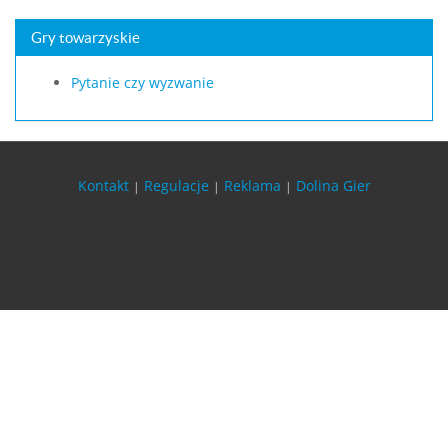
Gry towarzyskie
Pytanie czy wyzwanie
Kontakt
Regulacje
Reklama
Dolina Gier
|
|
|