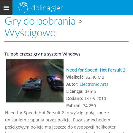
dolina
gier
Menu
główne
Gry do pobrania
>
Wyścigowe
Tu pobierzesz gry na system Windows.
Need for Speed: Hot Persuit 2
Wielkość:
92.40 MB
Autor:
Electronic Arts
Licencja:
demo
Dodano:
13-05-2010
Pobrań:
74 250
Need for Speed: Hot Persuit 2 to wyścigi połączone z
unikaniem złapania przez policję. Poza samochodem
pościgowym policja ma jeszcze do dyspozycji helikopter,