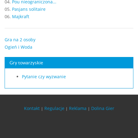
04.
Pou nieograniczona...
05.
Pasjans solitaire
06.
Majkraft
Gra na 2 osoby
Ogień i Woda
Gry towarzyskie
Pytanie czy wyzwanie
Kontakt
Regulacje
Reklama
Dolina Gier
|
|
|