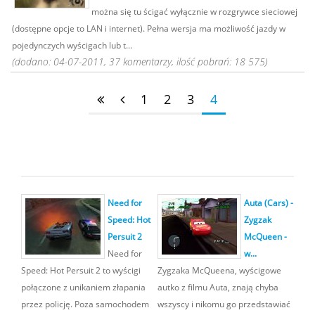
można się tu ścigać wyłącznie w rozgrywce sieciowej
(dostępne opcje to LAN i internet). Pełna wersja ma możliwość jazdy w
pojedynczych wyścigach lub t...
(dodano: 04-07-2011, 37 komentarzy, ilość pobrań: 18 575)
1
2
3
4
Need for
Auta (Cars) -
Speed: Hot
Zygzak
Persuit 2
McQueen -
Need for
w...
Speed: Hot Persuit 2 to wyścigi
Zygzaka McQueena, wyścigowe
połączone z unikaniem złapania
autko z filmu Auta, znają chyba
przez policję. Poza samochodem
wszyscy i nikomu go przedstawiać