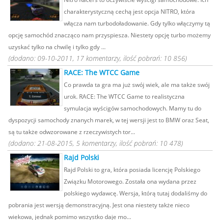
charakterystyczną cechą jest opcja NITRO, która
włącza nam turbodoładowanie. Gdy tylko włączymy tą
opcję samochód znacząco nam przyspiesza. Niestety opcję turbo możemy
uzyskać tylko na chwilę i tylko gdy ...
(dodano: 09-10-2011, 17 komentarzy, ilość pobrań: 10 856)
RACE: The WTCC Game
Co prawda ta gra ma już swój wiek, ale ma także swój
urok. RACE: The WTCC Game to realistyczna
symulacja wyścigów samochodowych. Mamy tu do
dyspozycji samochody znanych marek, w tej wersji jest to BMW oraz Seat,
są tu także odwzorowane z rzeczywistych tor...
(dodano: 21-08-2015, 5 komentarzy, ilość pobrań: 10 478)
Rajd Polski
Rajd Polski to gra, która posiada licencję Polskiego
Związku Motorowego. Została ona wydana przez
polskiego wydawcę. Wersja, którą tutaj dodaliśmy do
pobrania jest wersją demonstracyjną. Jest ona niestety także nieco
wiekowa, jednak pomimo wszystko daje mo...