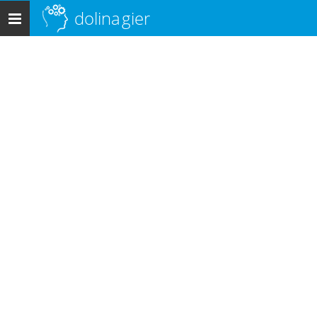
dolina
gier
Menu
główne