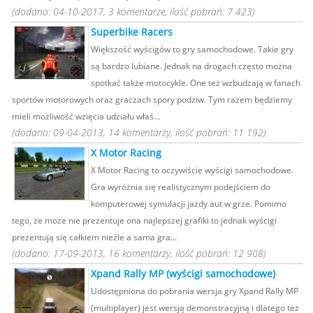
(dodano: 04-10-2017, 3 komentarze, ilość pobrań: 7 423)
Superbike Racers
Większość wyścigów to gry samochodowe. Takie gry
są bardzo lubiane. Jednak na drogach często można
spotkać także motocykle. One też wzbudzają w fanach
sportów motorowych oraz graczach spory podziw. Tym razem będziemy
mieli możliwość wzięcia udziału właś...
(dodano: 09-04-2013, 14 komentarzy, ilość pobrań: 11 192)
X Motor Racing
X Motor Racing to oczywiście wyścigi samochodowe.
Gra wyróżnia się realistycznym podejściem do
komputerowej symulacji jazdy aut w grze. Pomimo
tego, że może nie prezentuje ona najlepszej grafiki to jednak wyścigi
prezentują się całkiem nieźle a sama gra...
(dodano: 17-09-2013, 16 komentarzy, ilość pobrań: 12 908)
Xpand Rally MP (wyścigi samochodowe)
Udostępniona do pobrania wersja gry Xpand Rally MP
(multiplayer) jest wersją demonstracyjną i dlatego też