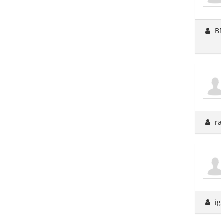
B
ra
ig