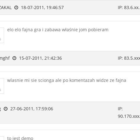
ZAKAL
18-07-2011, 19:46:57
IP: 83.6.xx
elo elo fajna gra i zabawa właśnie jom pobieram
mghf
15-07-2011, 21:42:36
IP: 83.5.xx
wlasnie mi sie scionga ale po komentazah widze ze fajna
g
27-06-2011, 17:59:06
IP:
90.170.xxx
to jest demo