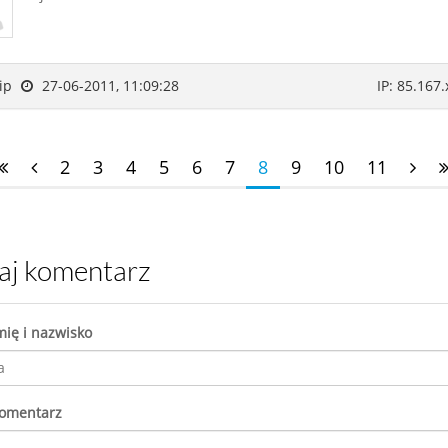
lip
27-06-2011, 11:09:28
IP: 85.167.
2
3
4
5
6
7
8
9
10
11
daj komentarz
mię i nazwisko
komentarz