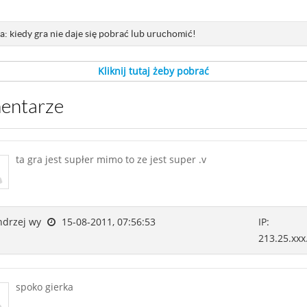
: kiedy gra nie daje się pobrać lub uruchomić!
Kliknij tutaj żeby pobrać
mentarze
ta gra jest supłer mimo to ze jest super .v
drzej wy
15-08-2011, 07:56:53
IP:
213.25.xxx
spoko gierka