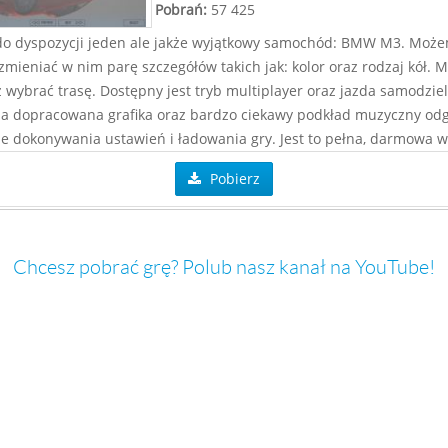
Pobrań:
57 425
o dyspozycji jeden ale jakże wyjątkowy samochód: BMW M3. Moż
zmieniać w nim parę szczegółów takich jak: kolor oraz rodzaj kół. 
 wybrać trasę. Dostępny jest tryb multiplayer oraz jazda samodzie
a dopracowana grafika oraz bardzo ciekawy podkład muzyczny od
ie dokonywania ustawień i ładowania gry. Jest to pełna, darmowa w
Pobierz
Chcesz pobrać grę? Polub nasz kanał na YouTube!