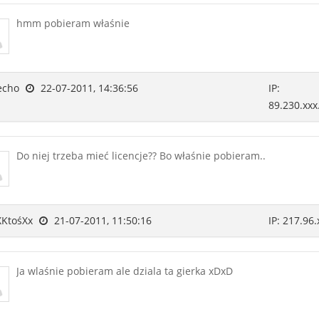
hmm pobieram właśnie
echo
22-07-2011, 14:36:56
IP:
89.230.xxx
Do niej trzeba mieć licencje?? Bo właśnie pobieram..
KtośXx
21-07-2011, 11:50:16
IP: 217.96.
Ja wlaśnie pobieram ale dziala ta gierka xDxD