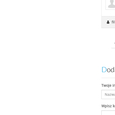
fi
Do
Twoje i
Wpisz 