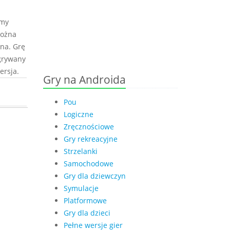
emy
Można
lna. Grę
grywany
ersja.
Gry na Androida
Pou
Logiczne
Zręcznościowe
Gry rekreacyjne
Strzelanki
Samochodowe
Gry dla dziewczyn
Symulacje
Platformowe
Gry dla dzieci
Pełne wersje gier