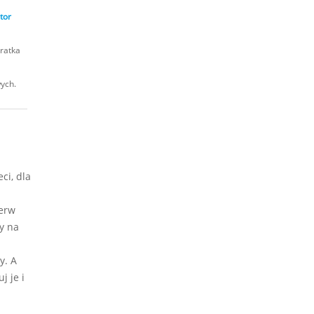
tor
ratka
wych.
ci, dla
ierw
y na
y. A
j je i