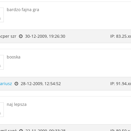
bardzo fajna gra
cper szr
30-12-2009, 19:26:30
IP: 83.25.x
booska
ariusz
28-12-2009, 12:54:52
IP: 91.94.x
naj lepsza
mil ragó
22-11-2009, 09:33:28
IP: 80.50.x