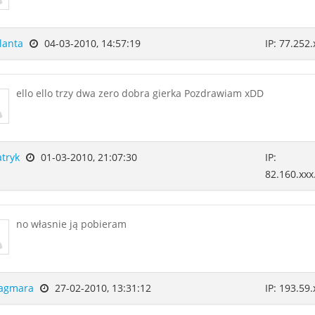
lanta
04-03-2010, 14:57:19
IP: 77.252.
ello ello trzy dwa zero dobra gierka Pozdrawiam xDD
atryk
01-03-2010, 21:07:30
IP:
82.160.xxx
no własnie ją pobieram
agmara
27-02-2010, 13:31:12
IP: 193.59.