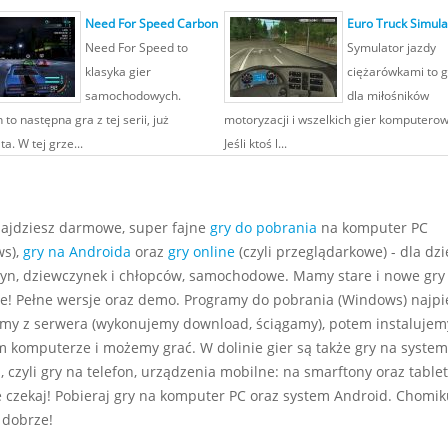
Need For Speed Carbon
Euro Truck Simula
Need For Speed to
Symulator jazdy
klasyka gier
ciężarówkami to g
samochodowych.
dla miłośników
to następna gra z tej serii, już
motoryzacji i wszelkich gier komputero
ta. W tej grze...
Jeśli ktoś l...
najdziesz darmowe, super fajne
gry do pobrania
na komputer PC
s),
gry na Androida
oraz
gry online
(czyli przeglądarkowe) - dla dzie
yn, dziewczynek i chłopców, samochodowe. Mamy stare i nowe gry
e! Pełne wersje oraz demo. Programy do pobrania (Windows) najp
my z serwera (wykonujemy download, ściągamy), potem instalujem
m komputerze i możemy grać. W dolinie gier są także gry na system
 czyli gry na telefon, urządzenia mobilne: na smarftony oraz tablet
e czekaj! Pobieraj gry na komputer PC oraz system Android. Chomiku
 dobrze!