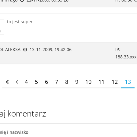
to jest super
OL ALEKSA
13-11-2009, 19:42:06
IP:
188.33.xxx
4
5
6
7
8
9
10
11
12
13
daj komentarz
mię i nazwisko