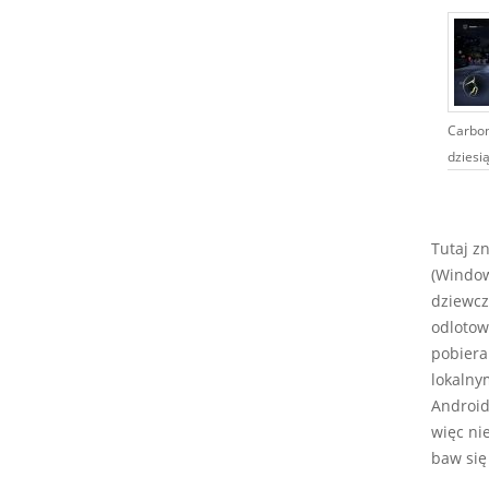
Carbon 
dziesią
Tutaj z
(Window
dziewcz
odlotow
pobiera
lokalny
Android,
więc ni
baw się