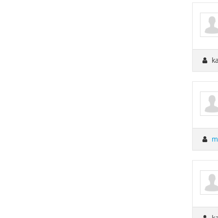
ka
m
ka