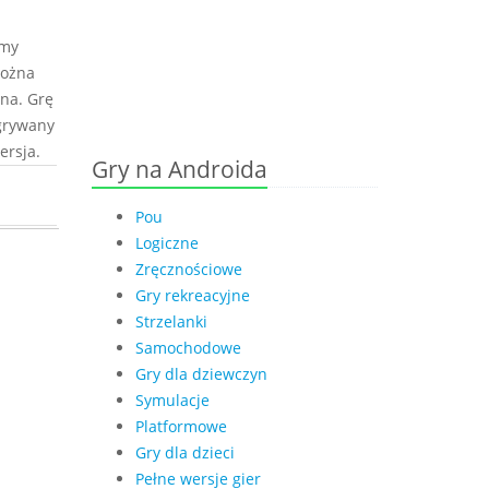
emy
Można
lna. Grę
grywany
ersja.
Gry na Androida
Pou
Logiczne
Zręcznościowe
Gry rekreacyjne
Strzelanki
Samochodowe
Gry dla dziewczyn
Symulacje
Platformowe
Gry dla dzieci
Pełne wersje gier