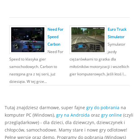
Need For
Euro Truck
Speed
Simulator
Carbon
Symulator
Need For
jazdy
Speed to klasyka gier
ciężarówkami to gratka dla
samochodowych. Carbon to
miłośników motoryzacji i wszelkich
następna gra z tej serii, już
gier komputerowych. Jeśli ktoś l...
dziesiąta. W tej grze...
Tutaj znajdziesz darmowe, super fajne
gry do pobrania
na
komputer PC (Windows),
gry na Androida
oraz
gry online
(czyli
przeglądarkowe) - dla dzieci, dla dziewczyn, dziewczynek i
chłopców, samochodowe. Mamy stare i nowe gry odlotowe!
Pełne wersje oraz demo. Programy do pobrania (Windows)