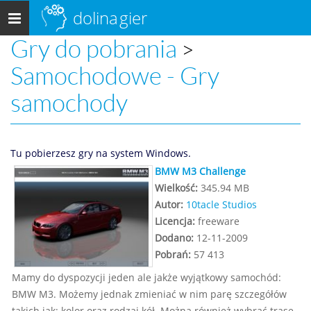
dolina
gier
Menu
główne
Gry do pobrania
>
Samochodowe - Gry
samochody
Tu pobierzesz gry na system Windows.
BMW M3 Challenge
Wielkość:
345.94 MB
Autor:
10tacle Studios
Licencja:
freeware
Dodano:
12-11-2009
Pobrań:
57 413
Mamy do dyspozycji jeden ale jakże wyjątkowy samochód:
BMW M3. Możemy jednak zmieniać w nim parę szczegółów
takich jak: kolor oraz rodzaj kół. Można również wybrać trasę.