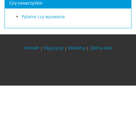
Gry towarzyskie
Pytanie czy wyzwanie
Kontakt
Regulacje
Reklama
Dolina Gier
|
|
|