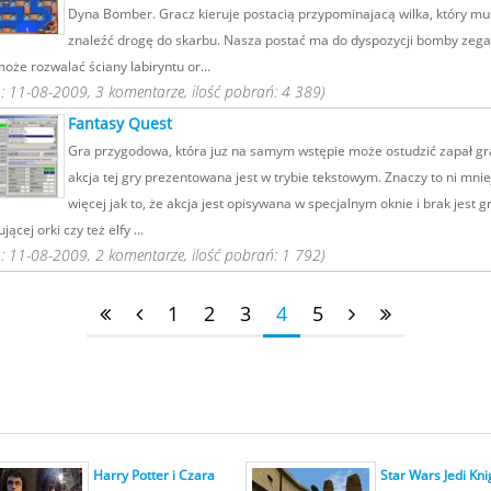
Dyna Bomber. Gracz kieruje postacią przypominajacą wilka, który mu
znaleźć drogę do skarbu. Nasza postać ma do dyspozycji bomby zeg
oże rozwalać ściany labiryntu or...
 11-08-2009, 3 komentarze, ilość pobrań: 4 389)
Fantasy Quest
Gra przygodowa, która juz na samym wstępie może ostudzić zapał gr
akcja tej gry prezentowana jest w trybie tekstowym. Znaczy to ni mniej
więcej jak to, że akcja jest opisywana w specjalnym oknie i brak jest gr
ącej orki czy też elfy ...
 11-08-2009, 2 komentarze, ilość pobrań: 1 792)
1
2
3
4
5
Harry Potter i Czara
Star Wars Jedi Kni