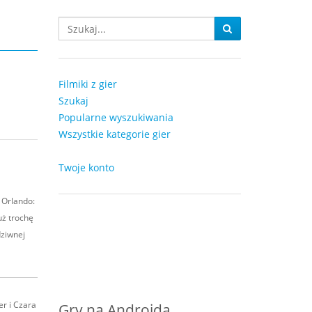
Filmiki z gier
Szukaj
Popularne wyszukiwania
Wszystkie kategorie gier
Twoje konto
 Orlando:
uż trochę
dziwnej
er i Czara
Gry na Androida