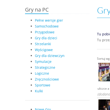
Gry
Gry na PC
Pełne wersje gier
Samochodowe
Przygodowe
Tu pobi
Gry dla dzieci
Tu prze
Strzelanki
Wyścigowe
Gry dla dziewczyn
Sortuj w
Symulacje
Strategiczne
Logiczne
Zręcznościowe
Sportowe
uliczce a
Kulki
(dodano:
Nowe Gry