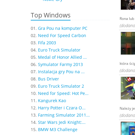
Top Windows
Rona lub
(dodano:
01.
Gra Pou na komputer PC
02.
Need For Speed Carbon
03.
Fifa 2003
04.
Euro Truck Simulator
05.
Medal of Honor Allied ...
która ści
06.
Symulator Farmy 2013
(dodano:
07.
Instalacja gry Pou na ...
08.
Bus Driver
09.
Euro Truck Simulator 2
10.
Need for Speed: Hot Pe...
11.
Kangurek Kao
12.
Harry Potter i Czara O...
Należy j
13.
Farming Simulator 2011...
(dodano:
14.
Star Wars Jedi Knight:...
15.
BMW M3 Challenge