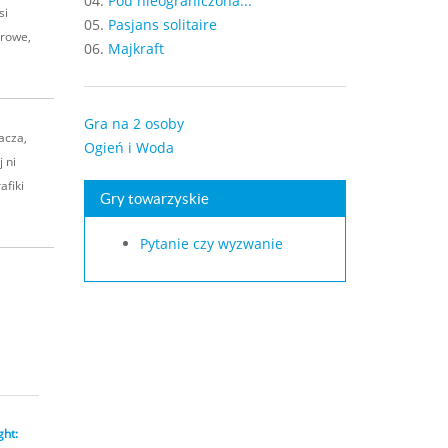
04.
Pou nieograniczona...
si
05.
Pasjans solitaire
arowe,
06.
Majkraft
Gra na 2 osoby
acza,
Ogień i Woda
 ni
afiki
Gry towarzyskie
Pytanie czy wyzwanie
ght: