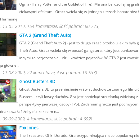
Ognia (Harry Potter and the Goblet of Fire). Ma ona bardzo fajną grafi
ciekawymi efektami. Gracz wciela się w jednego z trzech bohaterów: 
 Hermionę.
 13-05-2010, 154 komentarze, ilość pobrań: 60 773)
GTA 2 (Grand Theft Auto)
GTA 2 (Grand Theft Auto 2) - jest to druga część przeboju jakim była 
Theft Auto. Gracz wciela się w postać gangstera, który jest punktowa
innymi za rozjeżdżanie ludzi i kradzież pojazdów. W GTA 2 jest również
ga główne...
 11-08-2009, 22 komentarze, ilość pobrań: 13 533)
Ghost Busters 3D
Ghost Busters 3D to przeniesienie w świat duchów ze znanego filmu 
Busters - czyli łowcy duchów. Gra jest poniekąd strzelanką widzianą z
perspektywy pierwszej osoby (FPS). Zadaniem gracza jest pochwycen
ednak uważać żeby duszek nam n...
 09-09-2009, 4 komentarze, ilość pobrań: 4 692)
Fox Jones
The Treasures Of El Dorado. Gra przypominająca nieco popularną ni