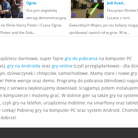
Ognia
Jedi Acad...
Gra jest angielską
Fascynaci filmów
wersją demonstracyjną
Lucasa z serii
 na filmie Harry Potter i Czara Ognia
Gwiezdnych Wojen, po raz kolejny mogą
Potter and the Gob...
spróbować swoich sił w grze. W te...
najdziesz darmowe, super fajne
gry do pobrania
na komputer PC
s),
gry na Androida
oraz
gry online
(czyli przeglądarkowe) - dla dzie
yn, dziewczynek i chłopców, samochodowe. Mamy stare i nowe gry
e! Pełne wersje oraz demo. Programy do pobrania (Windows) najp
my z serwera (wykonujemy download, ściągamy), potem instalujem
m komputerze i możemy grać. W dolinie gier są także gry na system
 czyli gry na telefon, urządzenia mobilne: na smarftony oraz tablet
e czekaj! Pobieraj gry na komputer PC oraz system Android. Chomiku
 dobrze!