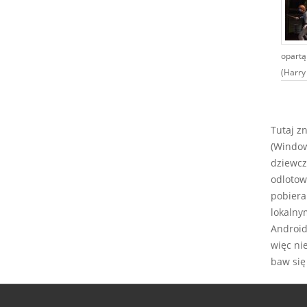
opartą
(Harry 
Tutaj z
(Window
dziewcz
odlotow
pobiera
lokalny
Android,
więc ni
baw się