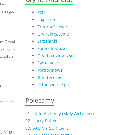
kę z
Herrego,
Pou
Logiczne
Zręcznościowe
Gry rekreacyjne
Strzelanki
gra Grand
Samochodowe
ny między
Gry dla dziewczyn
 policja,
Symulacje
Platformowe
Gry dla dzieci
Pełne wersje gier
Ghost
Polecamy
ie ducha.
01.
Little Alchemy (Mały Alchemik)
02.
Harry Potter
03.
SAMMY SURICATE
egdyś grę