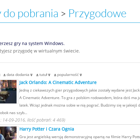
 do pobrania
Przygodowe
>
erzesz gry na system Windows.
żyjesz przygodę w wirtualnym świecie.
g:
data dodania
tutuł
popularność
Jack Orlando: A Cinematic Adventure
Jedną z ciekawszych gier przygodowych jakie zostały wydane jest Jack
A Cinematic Adventure. To gra z polskim rodowodem, która dziś ma j
latek. Wciąż jednak można sobie w nią pograć. Budzimy się w jakiejś 
 obok nas szyb...
 14-09-2016, ilość pobrań: 4 469)
Harry Potter i Czara Ognia
Gra jest angielską wersją demonstracyjną opartą na filmie Harry Pott