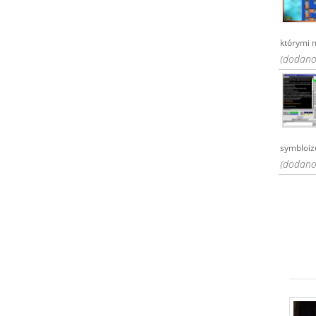
którymi m
(dodano:
symbloizuj
(dodano: