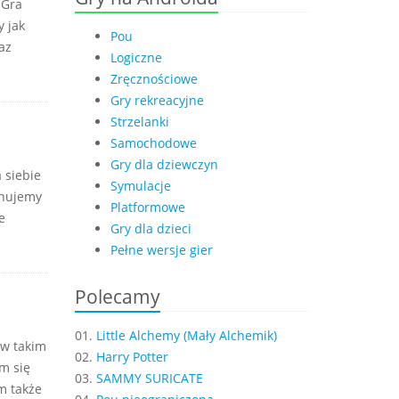
 Gra
 jak
Pou
az
Logiczne
Zręcznościowe
Gry rekreacyjne
Strzelanki
Samochodowe
Gry dla dziewczyn
 siebie
Symulacje
onujemy
Platformowe
e
Gry dla dzieci
Pełne wersje gier
Polecamy
01.
Little Alchemy (Mały Alchemik)
 w takim
02.
Harry Potter
m się
03.
SAMMY SURICATE
m także