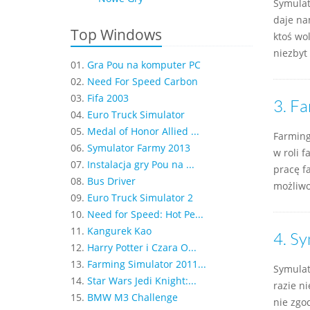
Symulat
daje na
Top Windows
ktoś wo
niezbyt
01.
Gra Pou na komputer PC
02.
Need For Speed Carbon
03.
Fifa 2003
3.
Fa
04.
Euro Truck Simulator
05.
Medal of Honor Allied ...
Farming
06.
Symulator Farmy 2013
w roli 
07.
Instalacja gry Pou na ...
pracę f
08.
Bus Driver
możliwo
09.
Euro Truck Simulator 2
10.
Need for Speed: Hot Pe...
11.
Kangurek Kao
4.
Sy
12.
Harry Potter i Czara O...
13.
Farming Simulator 2011...
Symulat
14.
Star Wars Jedi Knight:...
razie n
15.
BMW M3 Challenge
nie zgo