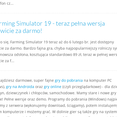
fon cz...
rming Simulator 19 - teraz pełna wersja
owicie za darmo!
ło się, Farming Simulator 19 teraz aż do 6 lutego br. jest dostępny
cie za darmo. Bardzo fajna gra, chyba najpopularniejszy rolniczy sy
jnowsza odsłona, kosztująca standardowo 89 zł, teraz w pełnej wersj
ie za f...
najdziesz darmowe, super fajne
gry do pobrania
na komputer PC
s),
gry na Androida
oraz
gry online
(czyli przeglądarkowe) - dla dzie
yn, dziewczynek i chłopców, samochodowe. Mamy stare i nowe gry
e! Pełne wersje oraz demo. Programy do pobrania (Windows) najp
my z serwera (wykonujemy download, ściągamy), potem instalujem
m komputerze i możemy grać. W dolinie gier są także gry na system