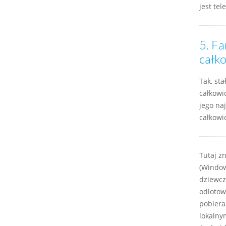
jest tele
5.
Fa
całk
Tak, sta
całkowi
jego na
całkowic
Tutaj z
(Window
dziewcz
odlotow
pobiera
lokalny