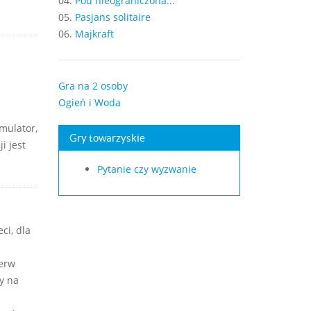
04.
Pou nieograniczona...
05.
Pasjans solitaire
06.
Majkraft
Gra na 2 osoby
Ogień i Woda
mulator,
Gry towarzyskie
i jest
Pytanie czy wyzwanie
ci, dla
ierw
y na