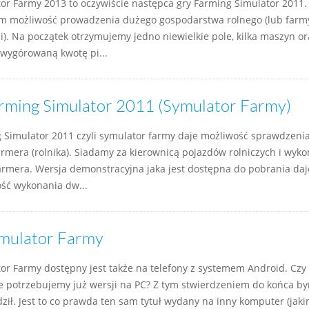
or Farmy 2013 to oczywiście następca gry Farming Simulator 2011.
m możliwość prowadzenia dużego gospodarstwa rolnego (lub farmy
li). Na początek otrzymujemy jedno niewielkie pole, kilka maszyn or
 wygórowaną kwotę pi...
rming Simulator 2011 (Symulator Farmy)
 Simulator 2011 czyli symulator farmy daje możliwość sprawdzenia
farmera (rolnika). Siadamy za kierownicą pojazdów rolniczych i wyk
armera. Wersja demonstracyjna jaka jest dostępna do pobrania daj
ść wykonania dw...
mulator Farmy
or Farmy dostępny jest także na telefony z systemem Android. Czy
ie potrzebujemy już wersji na PC? Z tym stwierdzeniem do końca by
dził. Jest to co prawda ten sam tytuł wydany na inny komputer (jaki