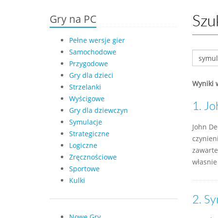
Gry na PC
Szu
Pełne wersje gier
Samochodowe
Przygodowe
Gry dla dzieci
Wyniki 
Strzelanki
Wyścigowe
1.
Jo
Gry dla dziewczyn
Symulacje
John De
Strategiczne
czynien
Logiczne
zawarte
Zręcznościowe
własnie 
Sportowe
Kulki
2.
Sy
Nowe Gry