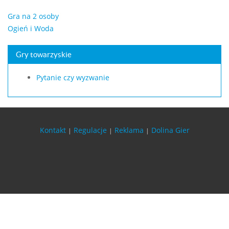
Gra na 2 osoby
Ogień i Woda
Gry towarzyskie
Pytanie czy wyzwanie
Kontakt
Regulacje
Reklama
Dolina Gier
|
|
|