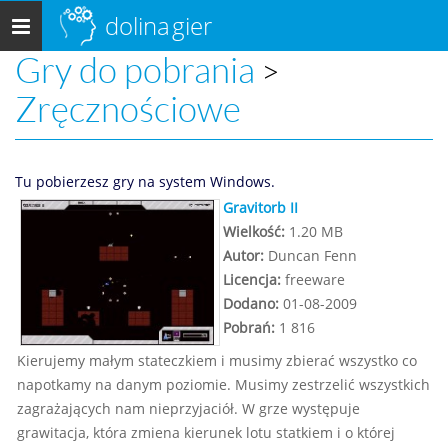
dolina
gier
Menu
główne
Gry do pobrania
>
Zręcznościowe
Tu pobierzesz gry na system Windows.
Gravitorb II
Wielkość:
1.20 MB
Autor:
Duncan Fenn
Licencja:
freeware
Dodano:
01-08-2009
Pobrań:
1 816
Kierujemy małym stateczkiem i musimy zbierać wszystko co
napotkamy na danym poziomie. Musimy zestrzelić wszystkich
zagrażających nam nieprzyjaciół. W grze występuje
grawitacja, która zmiena kierunek lotu statkiem i o której