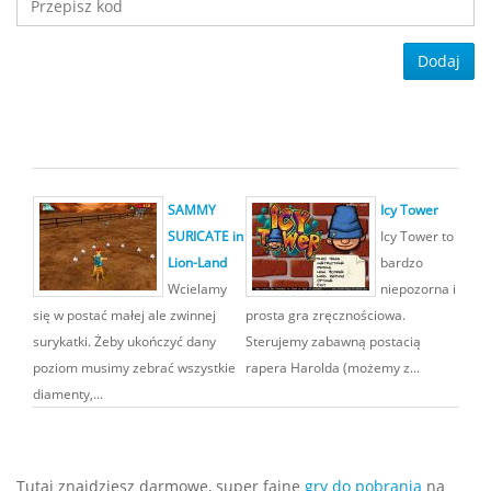
Dodaj
SAMMY
Icy Tower
SURICATE in
Icy Tower to
Lion-Land
bardzo
Wcielamy
niepozorna i
się w postać małej ale zwinnej
prosta gra zręcznościowa.
surykatki. Żeby ukończyć dany
Sterujemy zabawną postacią
poziom musimy zebrać wszystkie
rapera Harolda (możemy z...
diamenty,...
Tutaj znajdziesz darmowe, super fajne
gry do pobrania
na