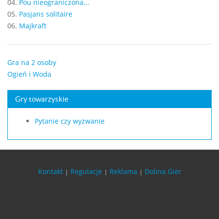
04.
Pou nieograniczona...
05.
Pasjans solitaire
06.
Majkraft
Gra na 2 osoby
Ogień i Woda
Gry towarzyskie
Pytanie czy wyzwanie
Kontakt
Regulacje
Reklama
Dolina Gier
|
|
|