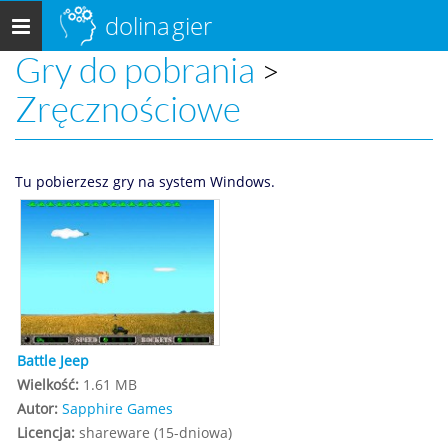
dolina
gier
Menu
główne
Gry do pobrania
>
Zręcznościowe
Tu pobierzesz gry na system Windows.
Battle Jeep
Wielkość:
1.61 MB
Autor:
Sapphire Games
Licencja:
shareware (15-dniowa)