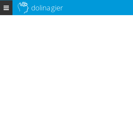
dolina
gier
Menu
główne