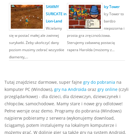
SAMMY
Icy Tower
SURICATE in
Icy Tower to
Lion-Land
bardzo
Wcielamy
niepozorna i
się w postać małej ale zwinnej
prosta gra zręcznościowa.
surykatki. Żeby ukończyć dany
Sterujemy zabawną postacią
poziom musimy zebrać wszystkie
rapera Harolda (możemy z...
diamenty,...
Tutaj znajdziesz darmowe, super fajne
gry do pobrania
na
komputer PC (Windows),
gry na Androida
oraz
gry online
(czyli
przeglądarkowe) - dla dzieci, dla dziewczyn, dziewczynek i
chłopców, samochodowe. Mamy stare i nowe gry odlotowe!
Pełne wersje oraz demo. Programy do pobrania (Windows)
najpierw pobieramy z serwera (wykonujemy download,
ściągamy), potem instalujemy na lokalnym komputerze i
możemy grać. W dolinie gier są także gry na system Android,