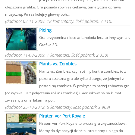
ulepszoną grafikę. Gra posiada również ciekawą, tematyczną oprawę
muzyczną. Po raz kolejny główny boh...
(dodano: 03-11-2009, 18 komentarzy, ilość pobrań: 7 110)
Ploing
Gra przypomina nieco arkanoioda lecz to inny wymiar.
Grafika 3D.
(dodano: 11-08-2009, 1 komentarz, ilość pobrań: 2 350)
Plants vs. Zombies
Plants vs. Zombies, czyli rośliny kontra zombies, to z
pozoru straszna gra ale tylko dlatego, że jednymi z
postaci są zombies. W praktyce to raczej zabawna gra
(co wynika już z połączenia roślin i zombies) ukierunkowana na klimat
związany z umarlakami a po...
(dodano: 25-10-2012, 5 komentarzy, ilość pobrań: 3 969)
Piraten vor Port Royale
Piraten vor Port Royale to prosta gra zręcznościowa.
Mamy do dyspozycji działko i strzelamy z niego do