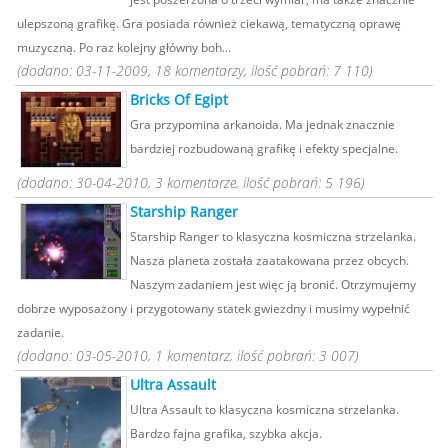
ulepszoną grafikę. Gra posiada również ciekawą, tematyczną oprawę
muzyczną. Po raz kolejny główny boh...
(dodano: 03-11-2009, 18 komentarzy, ilość pobrań: 7 110)
Bricks Of Egipt
Gra przypomina arkanoida. Ma jednak znacznie
bardziej rozbudowaną grafikę i efekty specjalne.
(dodano: 30-04-2010, 3 komentarze, ilość pobrań: 5 196)
Starship Ranger
Starship Ranger to klasyczna kosmiczna strzelanka.
Nasza planeta została zaatakowana przez obcych.
Naszym zadaniem jest więc ją bronić. Otrzymujemy
dobrze wyposażony i przygotowany statek gwiezdny i musimy wypełnić
zadanie.
(dodano: 03-05-2010, 1 komentarz, ilość pobrań: 3 007)
Ultra Assault
Ultra Assault to klasyczna kosmiczna strzelanka.
Bardzo fajna grafika, szybka akcja.