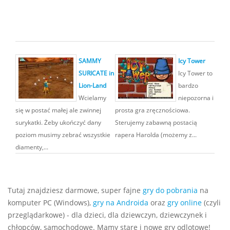
SAMMY
Icy Tower
SURICATE in
Icy Tower to
Lion-Land
bardzo
Wcielamy
niepozorna i
się w postać małej ale zwinnej
prosta gra zręcznościowa.
surykatki. Żeby ukończyć dany
Sterujemy zabawną postacią
poziom musimy zebrać wszystkie
rapera Harolda (możemy z...
diamenty,...
Tutaj znajdziesz darmowe, super fajne
gry do pobrania
na
komputer PC (Windows),
gry na Androida
oraz
gry online
(czyli
przeglądarkowe) - dla dzieci, dla dziewczyn, dziewczynek i
chłopców, samochodowe. Mamy stare i nowe gry odlotowe!