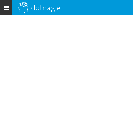
dolina
gier
Menu
główne