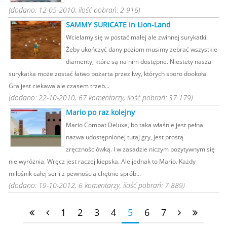
(dodano: 12-05-2010, ilość pobrań: 2 916)
SAMMY SURICATE in Lion-Land
Wcielamy się w postać małej ale zwinnej surykatki.
Żeby ukończyć dany poziom musimy zebrać wszystkie
diamenty, które są na nim dostępne. Niestety nasza
surykatka może zostać łatwo pożarta przez lwy, których sporo dookoła.
Gra jest ciekawa ale czasem trzeb...
(dodano: 22-10-2010, 67 komentarzy, ilość pobrań: 37 179)
Mario po raz kolejny
Mario Combat Deluxe, bo taka właśnie jest pełna
nazwa udostępnionej tutaj gry, jest prostą
zręcznościówką. I w zasadzie niczym pozytywnym się
nie wyróżnia. Wręcz jest raczej kiepska. Ale jednak to Mario. Każdy
miłośnik całej serii z pewnością chętnie sprób...
(dodano: 19-10-2012, 6 komentarzy, ilość pobrań: 7 889)
1
2
3
4
5
6
7