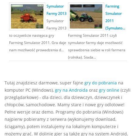
Symulator
Farming
Farmy 2013
Simulator
Symulator
2011
Farmy 2013
(Symulato...
to oczywiście następca gry
Farming Simulator 2011 czyli
Farming Simulator 2011. Gra daje
symulator farmy daje możliwość
nam możliwość prowadzenia d...
sprawdzenia siebie w roli farmera
(rolnika). Siada...
Tutaj znajdziesz darmowe, super fajne
gry do pobrania
na
komputer PC (Windows),
gry na Androida
oraz
gry online
(czyli
przeglądarkowe) - dla dzieci, dla dziewczyn, dziewczynek i
chłopców, samochodowe. Mamy stare i nowe gry odlotowe!
Pełne wersje oraz demo. Programy do pobrania (Windows)
najpierw pobieramy z serwera (wykonujemy download,
ściągamy), potem instalujemy na lokalnym komputerze i
możemy grać. W dolinie gier są także gry na system Android,