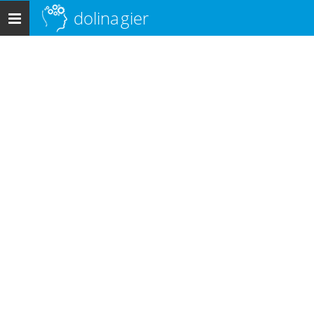
dolina
gier
Menu
główne