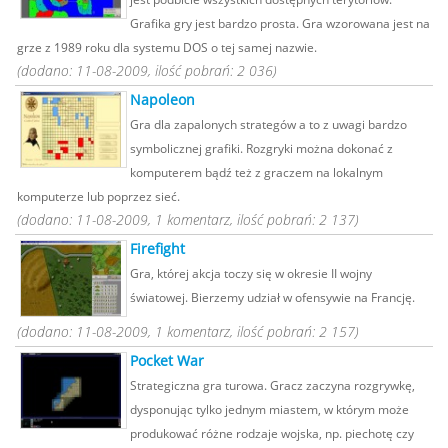
Grafika gry jest bardzo prosta. Gra wzorowana jest na
grze z 1989 roku dla systemu DOS o tej samej nazwie.
(dodano: 11-08-2009, ilość pobrań: 2 036)
Napoleon
Gra dla zapalonych strategów a to z uwagi bardzo
symbolicznej grafiki. Rozgryki można dokonać z
komputerem bądź też z graczem na lokalnym
komputerze lub poprzez sieć.
(dodano: 11-08-2009, 1 komentarz, ilość pobrań: 2 137)
Firefight
Gra, której akcja toczy się w okresie II wojny
światowej. Bierzemy udział w ofensywie na Francję.
(dodano: 11-08-2009, 1 komentarz, ilość pobrań: 2 157)
Pocket War
Strategiczna gra turowa. Gracz zaczyna rozgrywkę,
dysponując tylko jednym miastem, w którym może
produkować różne rodzaje wojska, np. piechotę czy