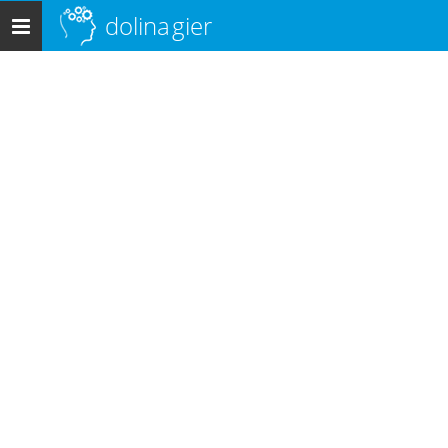
dolina
gier
Menu
główne