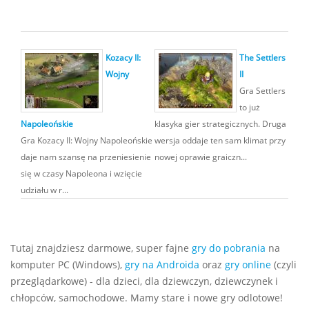
Kozacy II:
The Settlers
Wojny
II
Gra Settlers
to już
Napoleońskie
klasyka gier strategicznych. Druga
Gra Kozacy II: Wojny Napoleońskie
wersja oddaje ten sam klimat przy
daje nam szansę na przeniesienie
nowej oprawie graiczn...
się w czasy Napoleona i wzięcie
udziału w r...
Tutaj znajdziesz darmowe, super fajne
gry do pobrania
na
komputer PC (Windows),
gry na Androida
oraz
gry online
(czyli
przeglądarkowe) - dla dzieci, dla dziewczyn, dziewczynek i
chłopców, samochodowe. Mamy stare i nowe gry odlotowe!