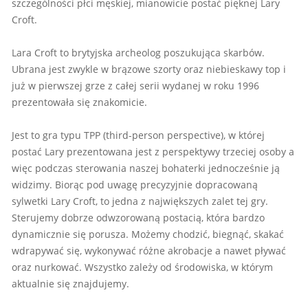
szczególności płci męskiej, mianowicie postać pięknej Lary
Croft.
Lara Croft to brytyjska archeolog poszukująca skarbów.
Ubrana jest zwykle w brązowe szorty oraz niebieskawy top i
już w pierwszej grze z całej serii wydanej w roku 1996
prezentowała się znakomicie.
Jest to gra typu TPP (third-person perspective), w której
postać Lary prezentowana jest z perspektywy trzeciej osoby a
więc podczas sterowania naszej bohaterki jednocześnie ją
widzimy. Biorąc pod uwagę precyzyjnie dopracowaną
sylwetki Lary Croft, to jedna z największych zalet tej gry.
Sterujemy dobrze odwzorowaną postacią, która bardzo
dynamicznie się porusza. Możemy chodzić, biegnąć, skakać
wdrapywać się, wykonywać różne akrobacje a nawet pływać
oraz nurkować. Wszystko zależy od środowiska, w którym
aktualnie się znajdujemy.