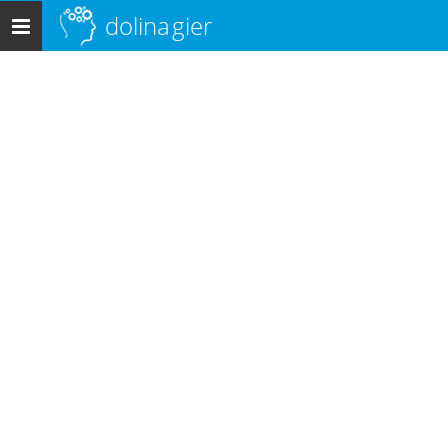
dolina
gier
Menu
główne