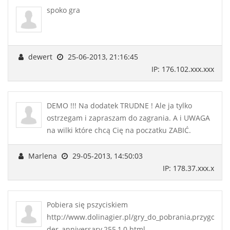
spoko gra
dewert
25-06-2013, 21:16:45
IP: 176.102.xxx.xxx
DEMO !!! Na dodatek TRUDNE ! Ale ja tylko
ostrzegam i zapraszam do zagrania. A i UWAGA
na wilki które chcą Cię na poczatku ZABIĆ.
Marlena
29-05-2013, 14:50:03
IP: 178.37.xxx.x
Pobiera się pszyciskiem
http://www.dolinagier.pl/gry_do_pobrania,przygodowe
der_anniversary,255,1,0.html