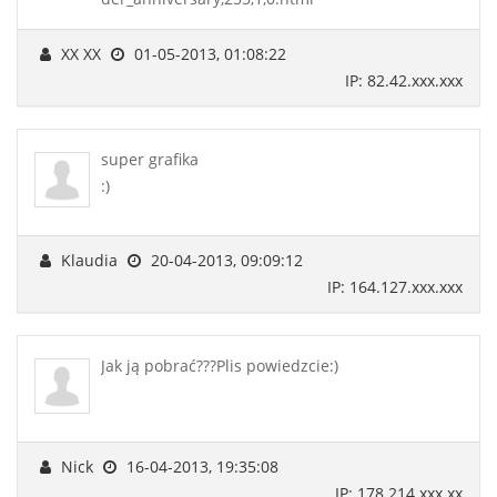
XX XX
01-05-2013, 01:08:22
IP: 82.42.xxx.xxx
super grafika
:)
Klaudia
20-04-2013, 09:09:12
IP: 164.127.xxx.xxx
Jak ją pobrać???Plis powiedzcie:)
Nick
16-04-2013, 19:35:08
IP: 178.214.xxx.xx