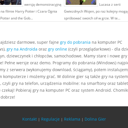
wersją demonstracyjną
Lucasa z serii
 na filmie Harry Potter i Czara Ognia
Gwiezdnych Wojen, po raz kolejny mogą
Potter and the Gob...
spróbować swoich sił w grze. W te...
najdziesz darmowe, super fajne
gry do pobrania
na komputer PC
s),
gry na Androida
oraz
gry online
(czyli przeglądarkowe) - dla dzie
yn, dziewczynek i chłopców, samochodowe. Mamy stare i nowe gry
e! Pełne wersje oraz demo. Programy do pobrania (Windows) najp
my z serwera (wykonujemy download, ściągamy), potem instalujem
m komputerze i możemy grać. W dolinie gier są także gry na system
 czyli gry na telefon, urządzenia mobilne: na smarftony oraz tablet
e czekaj! Pobieraj gry na komputer PC oraz system Android. Chomiku
 dobrze!
Kontakt
Regulacje
Reklama
Dolina Gier
|
|
|