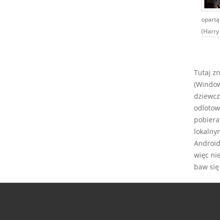
opartą
(Harry 
Tutaj z
(Window
dziewcz
odlotow
pobiera
lokalny
Android,
więc ni
baw się