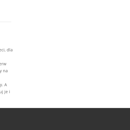
ci, dla
ierw
y na
y. A
j je i