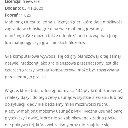
Licencja:
freeware
Dodano:
03-11-2020
Pobrań:
1 825
Mah Jong Quest to jedna z licznych gier, które dają możliwość
zagrania w chińską grę o nazwie mahjong (czytamy
madżong). Grę można także odnaleźć pod nazwą mah jong
lub mahjongg czyli gra chińskich filozofów.
Gra komputerowa wywodzi się od gry planszowej o tej samej
nazwie. Madżong jako gra planszowa przeznaczony jest dla
czterech graczy, wersja komputerowa może być rozgrywana
przez jednego gracza.
W grze, którą tutaj udostępniamy, są 144 płytki (lub kamienie)
i należy dążyć do tego żeby usunąć wszystkie z ekranu lub też
do sytuacji kiedy nie będziemy mieli możliwości ruchu.
Kiedy w mahjong możemy usunąć płytki? Można usunąć parę
płytek (czyli dwie), które nie są zablokowane - żadna płytka
nie pokrywa tej, którą wybraliśmy oraz nie znajduje się