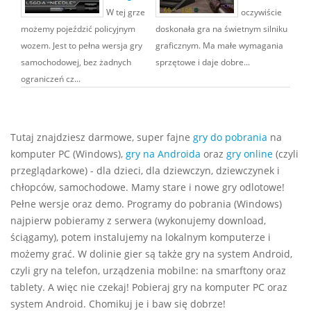
W tej grze
oczywiście
możemy pojeździć policyjnym
doskonała gra na świetnym silniku
wozem. Jest to pełna wersja gry
graficznym. Ma małe wymagania
samochodowej, bez żadnych
sprzętowe i daje dobre...
ograniczeń cz...
Tutaj znajdziesz darmowe, super fajne
gry do pobrania
na
komputer PC (Windows),
gry na Androida
oraz
gry online
(czyli
przeglądarkowe) - dla dzieci, dla dziewczyn, dziewczynek i
chłopców, samochodowe. Mamy stare i nowe gry odlotowe!
Pełne wersje oraz demo. Programy do pobrania (Windows)
najpierw pobieramy z serwera (wykonujemy download,
ściągamy), potem instalujemy na lokalnym komputerze i
możemy grać. W dolinie gier są także gry na system Android,
czyli gry na telefon, urządzenia mobilne: na smarftony oraz
tablety. A więc nie czekaj! Pobieraj gry na komputer PC oraz
system Android. Chomikuj je i baw się dobrze!