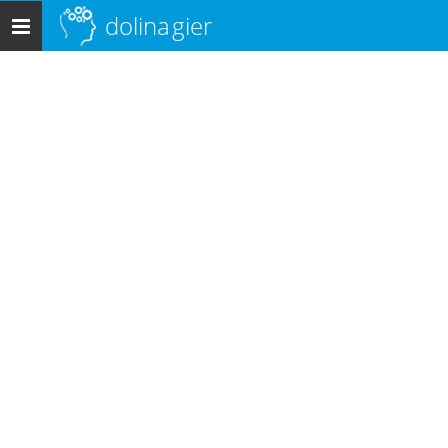
dolina
gier
Menu
główne