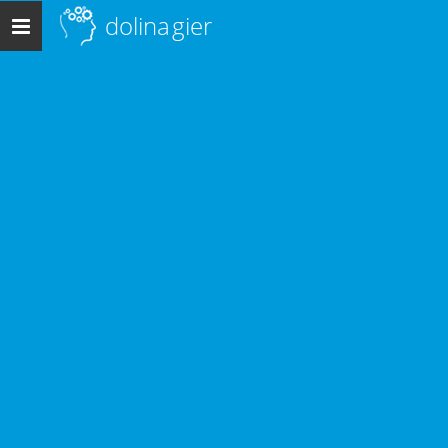
dolina
gier
Menu
główne