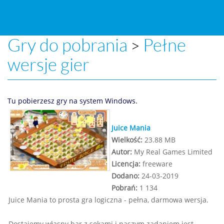
Gry do pobrania
Pełne
>
wersje gier
Tu pobierzesz gry na system Windows.
Juice Mania
Wielkość:
23.88 MB
Autor:
My Real Games Limited
Licencja:
freeware
Dodano:
24-03-2019
Pobrań:
1 134
Juice Mania to prosta gra logiczna - pełna, darmowa wersja.
Dostajemy własny bar z sokami i naszym zadaniem jest