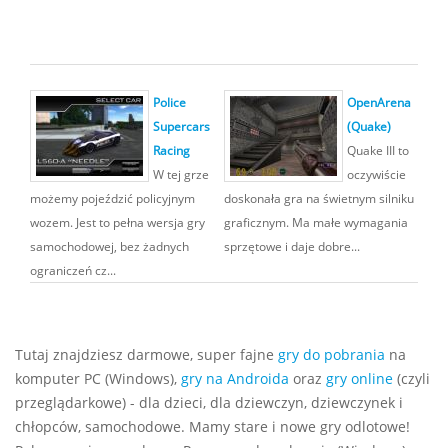
Police
OpenArena
Supercars
(Quake)
Racing
Quake III to
W tej grze
oczywiście
możemy pojeździć policyjnym
doskonała gra na świetnym silniku
wozem. Jest to pełna wersja gry
graficznym. Ma małe wymagania
samochodowej, bez żadnych
sprzętowe i daje dobre...
ograniczeń cz...
Tutaj znajdziesz darmowe, super fajne
gry do pobrania
na
komputer PC (Windows),
gry na Androida
oraz
gry online
(czyli
przeglądarkowe) - dla dzieci, dla dziewczyn, dziewczynek i
chłopców, samochodowe. Mamy stare i nowe gry odlotowe!