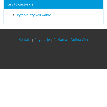
Gry towarzyskie
Pytanie czy wyzwanie
Kontakt
Regulacje
Reklama
Dolina Gier
|
|
|