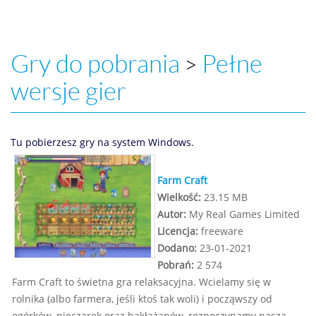
Gry do pobrania
Pełne
>
wersje gier
Tu pobierzesz gry na system Windows.
Farm Craft
Wielkość:
23.15 MB
Autor:
My Real Games Limited
Licencja:
freeware
Dodano:
23-01-2021
Pobrań:
2 574
Farm Craft to świetna gra relaksacyjna. Wcielamy się w
rolnika (albo farmera, jeśli ktoś tak woli) i począwszy od
ogórków, pieczarek oraz bakłażanów, rozpoczynamy naszą