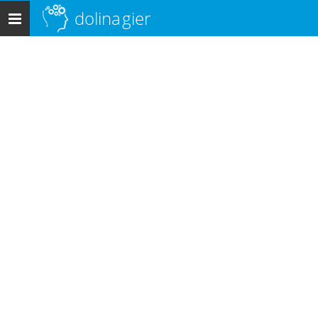
dolina
gier
Menu
główne