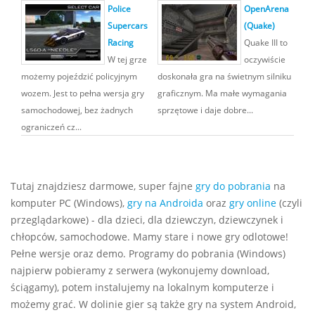
Police
OpenArena
Supercars
(Quake)
Racing
Quake III to
W tej grze
oczywiście
możemy pojeździć policyjnym
doskonała gra na świetnym silniku
wozem. Jest to pełna wersja gry
graficznym. Ma małe wymagania
samochodowej, bez żadnych
sprzętowe i daje dobre...
ograniczeń cz...
Tutaj znajdziesz darmowe, super fajne
gry do pobrania
na
komputer PC (Windows),
gry na Androida
oraz
gry online
(czyli
przeglądarkowe) - dla dzieci, dla dziewczyn, dziewczynek i
chłopców, samochodowe. Mamy stare i nowe gry odlotowe!
Pełne wersje oraz demo. Programy do pobrania (Windows)
najpierw pobieramy z serwera (wykonujemy download,
ściągamy), potem instalujemy na lokalnym komputerze i
możemy grać. W dolinie gier są także gry na system Android,