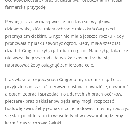
farmerską przygodę.
Pewnego razu w małej wiosce urodziła się wyjątkowa
dziewczynka, która miała ochronić mieszkańców przed
przemysłem ciężkim. Ginger nie miała jeszcze roczku kiedy
próbowała z piasku stworzyć ogród. Kiedy miała sześć lat,
dziadek Ginger uczył ją jak dbać o ogród. Nauczył ją także, że
nie wszystko przychodzi łatwo, że czasem trzeba się
napracować żeby osiągnąć zamierzone cele.
I tak właśnie rozpoczynała Ginger a my razem z nią. Teraz
przyjdzie nam zasiać pierwsze nasiona, nawozić je, nawodnić
a potem zebrać i sprzedać. Po udanych zbiorach ogórków,
pieczarek oraz bakłażanów będziemy mogli rozpocząć
hodowlę świń. Żeby jednak móc je hodować, musimy nauczyć
się siać pomidory bo to właśnie tymi warzywami będziemy
karmić nasze różowe świnki.