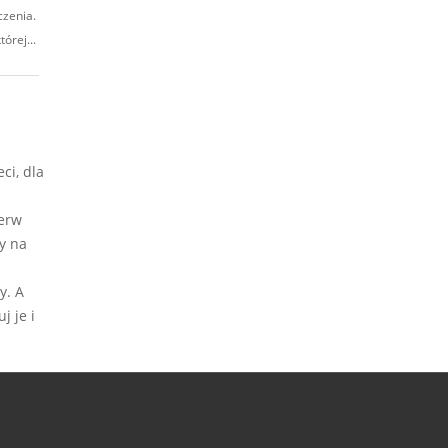
czenia.
órej...
ci, dla
ierw
y na
y. A
j je i