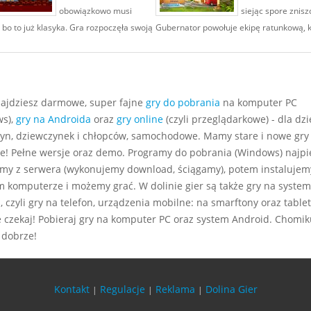
obowiązkowo musi
siejąc spore znisz
 bo to już klasyka. Gra rozpoczęła swoją
Gubernator powołuje ekipę ratunkową, kt
najdziesz darmowe, super fajne
gry do pobrania
na komputer PC
s),
gry na Androida
oraz
gry online
(czyli przeglądarkowe) - dla dzie
yn, dziewczynek i chłopców, samochodowe. Mamy stare i nowe gry
e! Pełne wersje oraz demo. Programy do pobrania (Windows) najp
my z serwera (wykonujemy download, ściągamy), potem instalujem
m komputerze i możemy grać. W dolinie gier są także gry na system
 czyli gry na telefon, urządzenia mobilne: na smarftony oraz tablet
e czekaj! Pobieraj gry na komputer PC oraz system Android. Chomiku
 dobrze!
Kontakt
Regulacje
Reklama
Dolina Gier
|
|
|