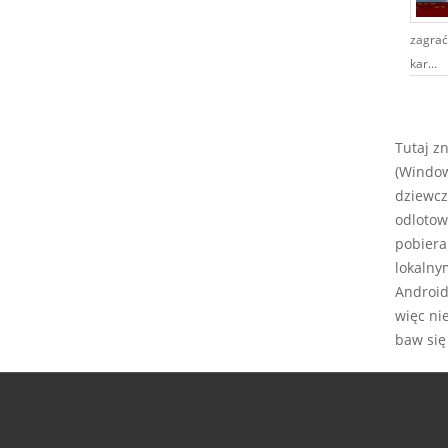
zagrać
kar...
Tutaj z
(Window
dziewcz
odlotow
pobiera
lokalny
Android,
więc ni
baw się