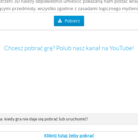
trzeni 3D należy odpowiednio umieścić pokazaną nam postać wraz
ącymi przedmioty, wszystko zgodnie z zasadami logicznego myśleni
Pobierz
Chcesz pobrać grę? Polub nasz kanał na YouTube!
: kiedy gra nie daje się pobrać lub uruchomić!
Kliknij tutaj żeby pobrać