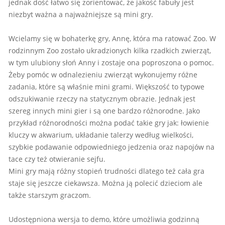
jednak dość łatwo się zorientować, że jakość fabuły jest
niezbyt ważna a najważniejsze są mini gry.
Wcielamy się w bohaterkę gry, Annę, która ma ratować Zoo. W
rodzinnym Zoo zostało ukradzionych kilka rzadkich zwierząt,
w tym ulubiony słoń Anny i zostaje ona poproszona o pomoc.
Żeby pomóc w odnalezieniu zwierząt wykonujemy różne
zadania, które są właśnie mini grami. Większość to typowe
odszukiwanie rzeczy na statycznym obrazie. Jednak jest
szereg innych mini gier i są one bardzo różnorodne. Jako
przykład różnorodności można podać takie gry jak: łowienie
kluczy w akwarium, układanie talerzy według wielkości,
szybkie podawanie odpowiedniego jedzenia oraz napojów na
tace czy też otwieranie sejfu.
Mini gry mają różny stopień trudności dlatego też cała gra
staje się jeszcze ciekawsza. Można ją polecić dzieciom ale
także starszym graczom.
Udostępniona wersja to demo, które umożliwia godzinną