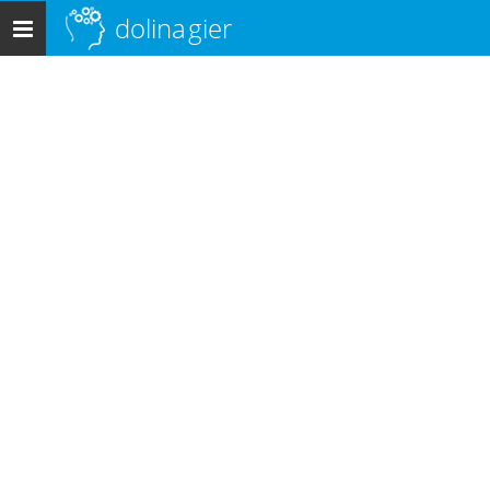
dolina
gier
Menu
główne