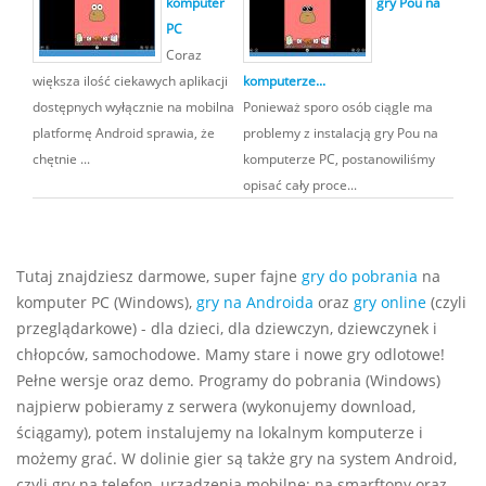
komputer
gry Pou na
PC
Coraz
większa ilość ciekawych aplikacji
komputerze...
dostępnych wyłącznie na mobilna
Ponieważ sporo osób ciągle ma
platformę Android sprawia, że
problemy z instalacją gry Pou na
chętnie ...
komputerze PC, postanowiliśmy
opisać cały proce...
Tutaj znajdziesz darmowe, super fajne
gry do pobrania
na
komputer PC (Windows),
gry na Androida
oraz
gry online
(czyli
przeglądarkowe) - dla dzieci, dla dziewczyn, dziewczynek i
chłopców, samochodowe. Mamy stare i nowe gry odlotowe!
Pełne wersje oraz demo. Programy do pobrania (Windows)
najpierw pobieramy z serwera (wykonujemy download,
ściągamy), potem instalujemy na lokalnym komputerze i
możemy grać. W dolinie gier są także gry na system Android,
czyli gry na telefon, urządzenia mobilne: na smarftony oraz