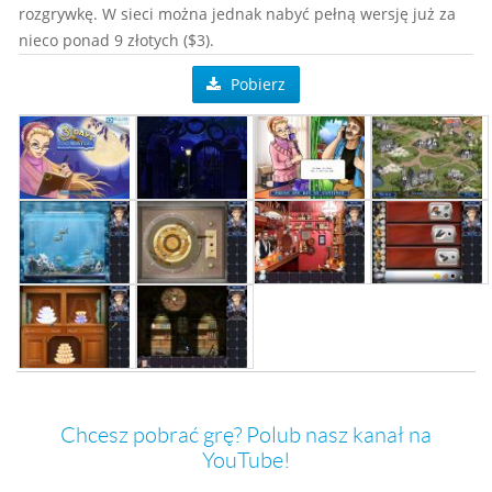
rozgrywkę. W sieci można jednak nabyć pełną wersję już za
nieco ponad 9 złotych ($3).
Pobierz
Chcesz pobrać grę? Polub nasz kanał na
YouTube!