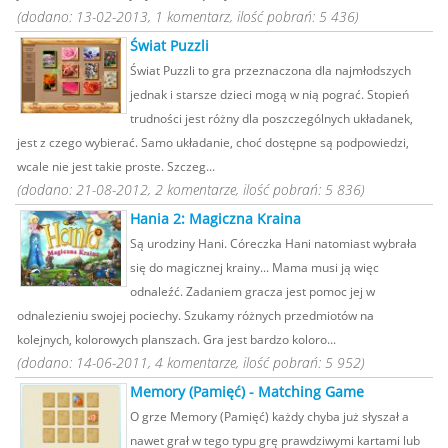
(dodano: 13-02-2013, 1 komentarz, ilość pobrań: 5 436)
Świat Puzzli
Świat Puzzli to gra przeznaczona dla najmłodszych
jednak i starsze dzieci mogą w nią pograć. Stopień
trudności jest różny dla poszczególnych układanek,
jest z czego wybierać. Samo układanie, choć dostępne są podpowiedzi,
wcale nie jest takie proste. Szczeg...
(dodano: 21-08-2012, 2 komentarze, ilość pobrań: 5 836)
Hania 2: Magiczna Kraina
Są urodziny Hani. Córeczka Hani natomiast wybrała
się do magicznej krainy... Mama musi ją więc
odnaleźć. Zadaniem gracza jest pomoc jej w
odnalezieniu swojej pociechy. Szukamy różnych przedmiotów na
kolejnych, kolorowych planszach. Gra jest bardzo koloro...
(dodano: 14-06-2011, 4 komentarze, ilość pobrań: 5 952)
Memory (Pamięć) - Matching Game
O grze Memory (Pamięć) każdy chyba już słyszał a
nawet grał w tego typu grę prawdziwymi kartami lub