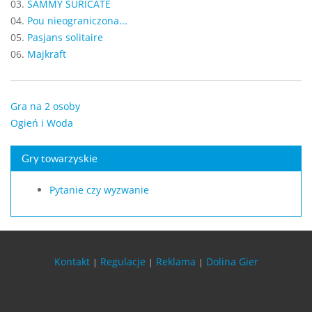
03.
SAMMY SURICATE
04.
Pou nieograniczona...
05.
Pasjans solitaire
06.
Majkraft
Gra na 2 osoby
Ogień i Woda
Gry towarzyskie
Pytanie czy wyzwanie
Kontakt
Regulacje
Reklama
Dolina Gier
|
|
|