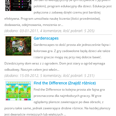
polskim), program edukacyjny dla dzieci. Edukacja jest
połączona z zabawą dzięki czemu jest bardziej
efektywna. Program umożliwia naukę liczenia (ilości przedmiotów),
dodawania, odejmowania, mnożenia or...
(dodano: 03-01-2011, 4 komentarze, ilość pobrań: 5 205)
Gardenscapes
Gardenscapes to dość prosta ale jednocześnie fajna i
kolorowa gra. Z gry zadowolone będą dzieci ale także
i starsi gracze mogą się przy niej dobrze bawić.
Dziedziczymy dom wraz z z ogrodem. Dom jest stary a ogród wymaga
odbudowy. Naszym celem jest właśn...
(dodano: 15-09-2012, 5 komentarzy, ilość pobrań: 5 231)
Find the Difference (Znajdź różnice)
Find the Difference to kolejna prosta ale fajna gra
przeznaczona dla najmłodszych graczy. W grze
oglądamy plansze zawierające po dwa obrazki, z
pozoru takie same, jednak zawierające drobne różnice. Na każdej planszy
jest dwanaście mniejszych lub większych ...