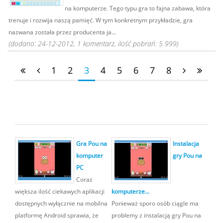
na komputerze. Tego typu gra to fajna zabawa, która
trenuje i rozwija naszą pamięć. W tym konkretnym przykładzie, gra
nazwana została przez producenta ja...
(dodano: 24-12-2012, 1 komentarz, ilość pobrań: 5 999)
1
2
3
4
5
6
7
8
Gra Pou na
Instalacja
komputer
gry Pou na
PC
Coraz
większa ilość ciekawych aplikacji
komputerze...
dostępnych wyłącznie na mobilna
Ponieważ sporo osób ciągle ma
platformę Android sprawia, że
problemy z instalacją gry Pou na