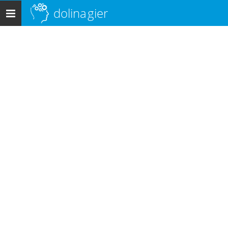
dolina
gier
Menu
główne