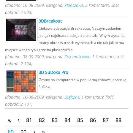
(dodano: 10-08-2009, kategoria:
Planszowe
, 2 komentarze, ilość
pobrań: 2 903)
3DBreakout
Ciekawa adaptacja Breakaouta. Naszym zadaniem
jest jak najdłuższe odbijanie piłeczki. W tym wydaniu
mamy obraz w trzech wymiarach a nie tak jak to ma
miejsce w tego typu grze na płaszczyźnie.
(dodano: 08-09-2009, kategoria:
Zręcznościowe
, 1 komentarz, ilość
pobrań: 2 394)
3D SuDoku Pro
Gramy na komputerze w popularną zabawę japońską
SuDoku.
(dodano: 10-08-2009, kategoria:
Logiczne
, 1 komentarz, ilość
pobrań: 2 701)
81
82
83
84
85
86
87
88
89
90