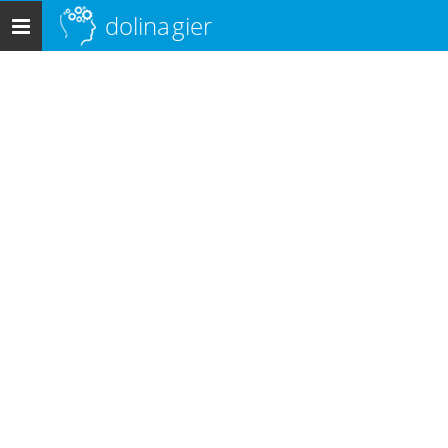
dolina
gier
Menu
główne