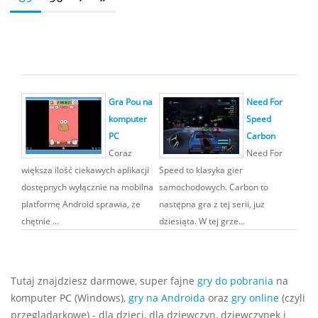
Gra Pou na
Need For
komputer
Speed
PC
Carbon
Coraz
Need For
większa ilość ciekawych aplikacji
Speed to klasyka gier
dostępnych wyłącznie na mobilna
samochodowych. Carbon to
platformę Android sprawia, że
następna gra z tej serii, już
chętnie ...
dziesiąta. W tej grze...
Tutaj znajdziesz darmowe, super fajne
gry do pobrania
na
komputer PC (Windows),
gry na Androida
oraz
gry online
(czyli
przeglądarkowe) - dla dzieci, dla dziewczyn, dziewczynek i