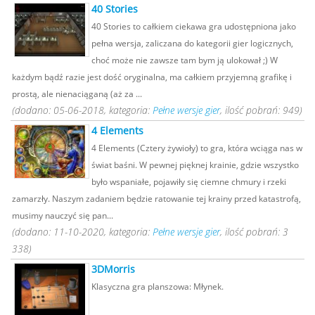
40 Stories
40 Stories to całkiem ciekawa gra udostępniona jako
pełna wersja, zaliczana do kategorii gier logicznych,
choć może nie zawsze tam bym ją ulokował ;) W
każdym bądź razie jest dość oryginalna, ma całkiem przyjemną grafikę i
prostą, ale nienaciąganą (aż za ...
(dodano: 05-06-2018, kategoria:
Pełne wersje gier
, ilość pobrań: 949)
4 Elements
4 Elements (Cztery żywioły) to gra, która wciąga nas w
świat baśni. W pewnej pięknej krainie, gdzie wszystko
było wspaniałe, pojawiły się ciemne chmury i rzeki
zamarzły. Naszym zadaniem będzie ratowanie tej krainy przed katastrofą,
musimy nauczyć się pan...
(dodano: 11-10-2020, kategoria:
Pełne wersje gier
, ilość pobrań: 3
338)
3DMorris
Klasyczna gra planszowa: Młynek.