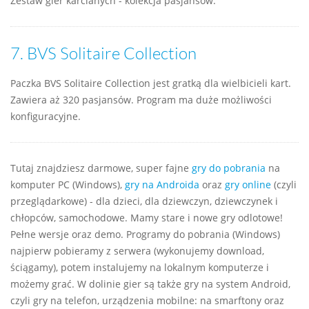
Zestaw gier karcianych - kolekcja pasjansów.
7.
BVS Solitaire Collection
Paczka BVS Solitaire Collection jest gratką dla wielbicieli kart.
Zawiera aż 320 pasjansów. Program ma duże możliwości
konfiguracyjne.
Tutaj znajdziesz darmowe, super fajne
gry do pobrania
na
komputer PC (Windows),
gry na Androida
oraz
gry online
(czyli
przeglądarkowe) - dla dzieci, dla dziewczyn, dziewczynek i
chłopców, samochodowe. Mamy stare i nowe gry odlotowe!
Pełne wersje oraz demo. Programy do pobrania (Windows)
najpierw pobieramy z serwera (wykonujemy download,
ściągamy), potem instalujemy na lokalnym komputerze i
możemy grać. W dolinie gier są także gry na system Android,
czyli gry na telefon, urządzenia mobilne: na smarftony oraz