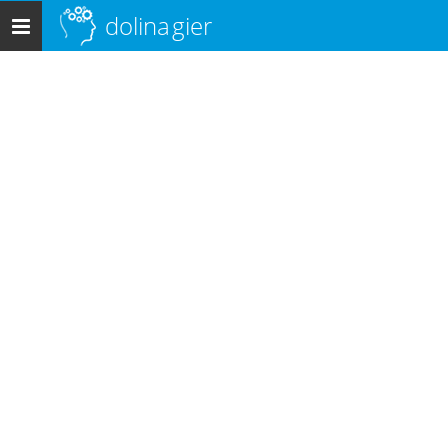
dolina
gier
Menu
główne