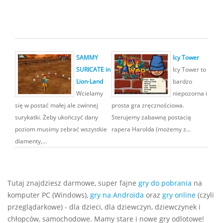
SAMMY
Icy Tower
SURICATE in
Icy Tower to
Lion-Land
bardzo
Wcielamy
niepozorna i
się w postać małej ale zwinnej
prosta gra zręcznościowa.
surykatki. Żeby ukończyć dany
Sterujemy zabawną postacią
poziom musimy zebrać wszystkie
rapera Harolda (możemy z...
diamenty,...
Tutaj znajdziesz darmowe, super fajne
gry do pobrania
na
komputer PC (Windows),
gry na Androida
oraz
gry online
(czyli
przeglądarkowe) - dla dzieci, dla dziewczyn, dziewczynek i
chłopców, samochodowe. Mamy stare i nowe gry odlotowe!