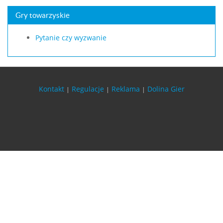
Gry towarzyskie
Pytanie czy wyzwanie
Kontakt
Regulacje
Reklama
Dolina Gier
|
|
|