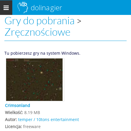
dolina
gier
Menu
główne
Gry do pobrania
>
Zręcznościowe
Tu pobierzesz gry na system Windows.
Crimsonland
Wielkość:
8.19 MB
Autor:
temper / 10tons entertainment
Licencja:
freeware