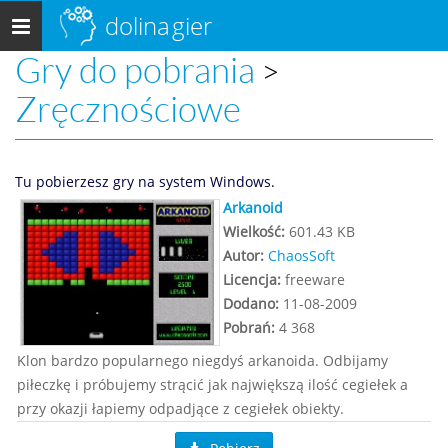
dolina
gier
Menu
główne
Gry do pobrania
>
Zręcznościowe
Tu pobierzesz gry na system Windows.
Arkanoid
Wielkość:
601.43 KB
Autor:
ChaosSoft
Licencja:
freeware
Dodano:
11-08-2009
Pobrań:
4 368
Klon bardzo popularnego niegdyś arkanoida. Odbijamy
piłeczkę i próbujemy strącić jak największą ilość cegiełek a
przy okazji łapiemy odpadjące z cegiełek obiekty.