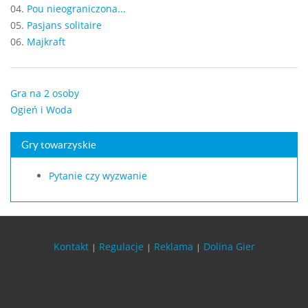
04.
Pou nieograniczona...
05.
Pasjans solitaire
06.
Majkraft
Gra na 2 osoby
Ogień i Woda
Gry towarzyskie
Pytanie czy wyzwanie
Kontakt
Regulacje
Reklama
Dolina Gier
|
|
|