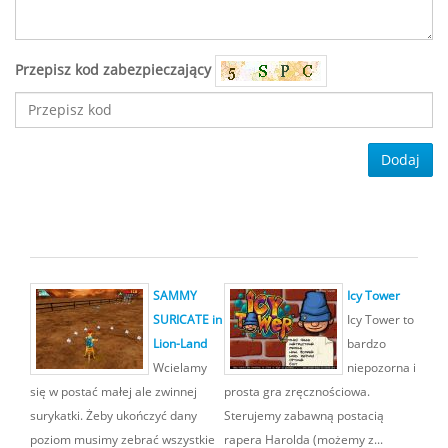
Przepisz kod zabezpieczający
Dodaj
SAMMY
Icy Tower
SURICATE in
Icy Tower to
Lion-Land
bardzo
Wcielamy
niepozorna i
się w postać małej ale zwinnej
prosta gra zręcznościowa.
surykatki. Żeby ukończyć dany
Sterujemy zabawną postacią
poziom musimy zebrać wszystkie
rapera Harolda (możemy z...