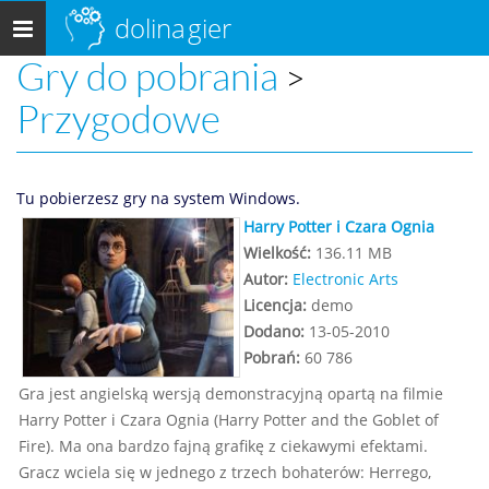
dolina
gier
Menu
główne
Gry do pobrania
>
Przygodowe
Tu pobierzesz gry na system Windows.
Harry Potter i Czara Ognia
Wielkość:
136.11 MB
Autor:
Electronic Arts
Licencja:
demo
Dodano:
13-05-2010
Pobrań:
60 786
Gra jest angielską wersją demonstracyjną opartą na filmie
Harry Potter i Czara Ognia (Harry Potter and the Goblet of
Fire). Ma ona bardzo fajną grafikę z ciekawymi efektami.
Gracz wciela się w jednego z trzech bohaterów: Herrego,