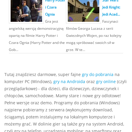
i Czara
Jedi Knight:
Ognia
Jedi Acad...
Gra jest
Fascynaci
angielską wersją demonstracyjną
filmów Georga Lucasa z serii
opartą na filmie Harry Potter i
Gwiezdnych Wojen, po raz kolejny
Czara Ognia (Harry Potter and the
mogą spróbować swoich sił w
Gob...
grze. W te...
Tutaj znajdziesz darmowe, super fajne
gry do pobrania
na
komputer PC (Windows),
gry na Androida
oraz
gry online
(czyli
przeglądarkowe) - dla dzieci, dla dziewczyn, dziewczynek i
chłopców, samochodowe. Mamy stare i nowe gry odlotowe!
Pełne wersje oraz demo. Programy do pobrania (Windows)
najpierw pobieramy z serwera (wykonujemy download,
ściągamy), potem instalujemy na lokalnym komputerze i
możemy grać. W dolinie gier są także gry na system Android,
czyli gry na telefon, urządzenia mobilne: na smarftony oraz