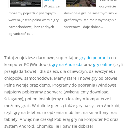
W tej grze
oczywiście
możemy pojeździć policyjnym
doskonała gra na świetnym silniku
wozem. Jest to pełna wersja gry
graficznym. Ma małe wymagania
samochodowej, bez żadnych
sprzętowe i daje dobre...
ograniczeń cz...
Tutaj znajdziesz darmowe, super fajne
gry do pobrania
na
komputer PC (Windows),
gry na Androida
oraz
gry online
(czyli
przeglądarkowe) - dla dzieci, dla dziewczyn, dziewczynek i
chłopców, samochodowe. Mamy stare i nowe gry odlotowe!
Pełne wersje oraz demo. Programy do pobrania (Windows)
najpierw pobieramy z serwera (wykonujemy download,
ściągamy), potem instalujemy na lokalnym komputerze i
możemy grać. W dolinie gier są także gry na system Android,
czyli gry na telefon, urządzenia mobilne: na smarftony oraz
tablety. A więc nie czekaj! Pobieraj gry na komputer PC oraz
system Android. Chomikuj je i baw się dobrze!