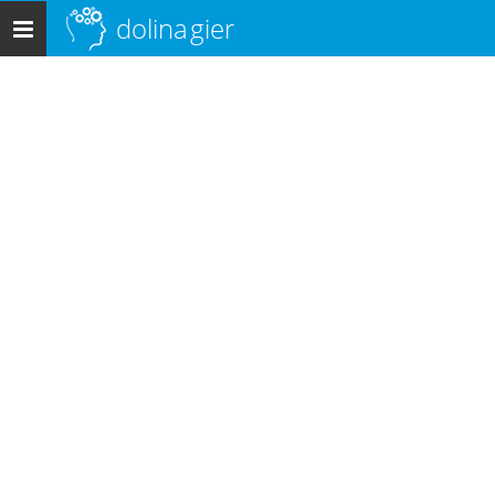
dolina
gier
Menu
główne