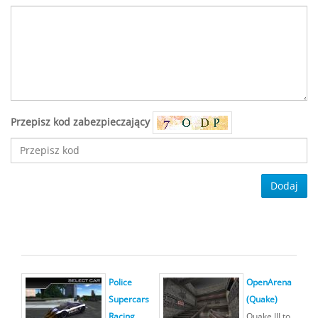
Przepisz kod zabezpieczający
Dodaj
Police
OpenArena
Supercars
(Quake)
Racing
Quake III to