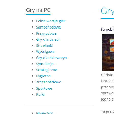
Gry
Gry na PC
Pełne wersje gier
Samochodowe
Tu pobi
Przygodowe
Gry dla dzieci
Strzelanki
Wyścigowe
Gry dla dziewczyn
Symulacje
Strategiczne
Christm
Logiczne
Narodze
Zręcznościowe
przenie
Sportowe
sprawdz
Kulki
jedną c
Ta gra 
Nowe Gry