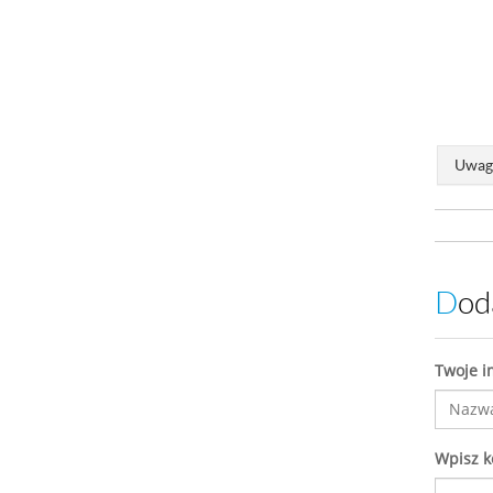
Uwaga
Do
Twoje i
Wpisz 