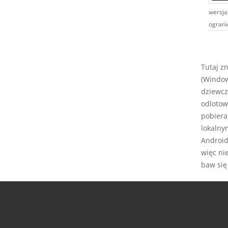
wersja
ogranic
Tutaj z
(Window
dziewcz
odlotow
pobiera
lokalny
Android,
więc ni
baw się