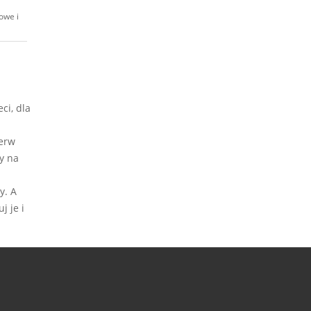
owe i
ci, dla
ierw
y na
y. A
j je i