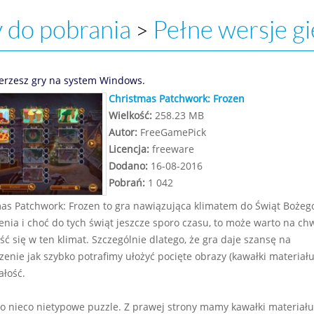
 do pobrania
Pełne wersje gi
>
erzesz gry na system Windows.
Christmas Patchwork: Frozen
Wielkość:
258.23 MB
Autor:
FreeGamePick
Licencja:
freeware
Dodano:
16-08-2016
Pobrań:
1 042
as Patchwork: Frozen to gra nawiązująca klimatem do Świąt Bożeg
nia i choć do tych świąt jeszcze sporo czasu, to może warto na chw
ść się w ten klimat. Szczególnie dlatego, że gra daje szansę na
enie jak szybko potrafimy ułożyć pocięte obrazy (kawałki materiału
ałość.
to nieco nietypowe puzzle. Z prawej strony mamy kawałki materiału