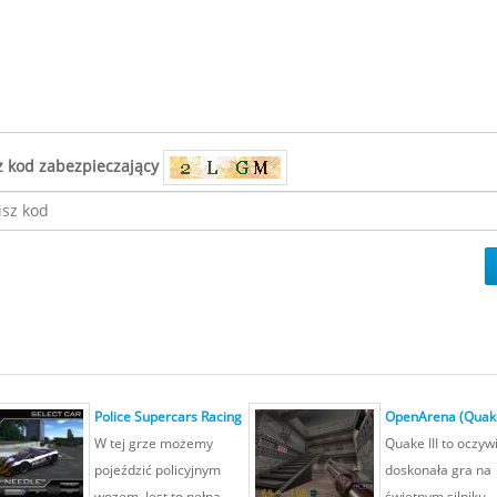
z kod zabezpieczający
Police Supercars Racing
OpenArena (Quak
W tej grze możemy
Quake III to oczyw
pojeździć policyjnym
doskonała gra na
wozem. Jest to pełna
świetnym silniku