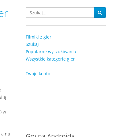
er
Filmiki z gier
Szukaj
Popularne wyszukiwania
Wszystkie kategorie gier
Twoje konto
o
ilę
) w
 a na
Gry na Androida