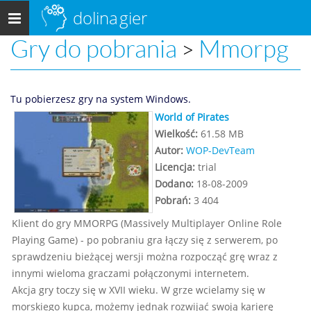
dolina
gier
Menu
główne
Gry do pobrania
Mmorpg
>
Tu pobierzesz gry na system Windows.
World of Pirates
Wielkość:
61.58 MB
Autor:
WOP-DevTeam
Licencja:
trial
Dodano:
18-08-2009
Pobrań:
3 404
Klient do gry MMORPG (Massively Multiplayer Online Role
Playing Game) - po pobraniu gra łączy się z serwerem, po
sprawdzeniu bieżącej wersji można rozpocząć grę wraz z
innymi wieloma graczami połączonymi internetem.
Akcja gry toczy się w XVII wieku. W grze wcielamy się w
morskiego kupca, możemy jednak rozwijać swoją karierę