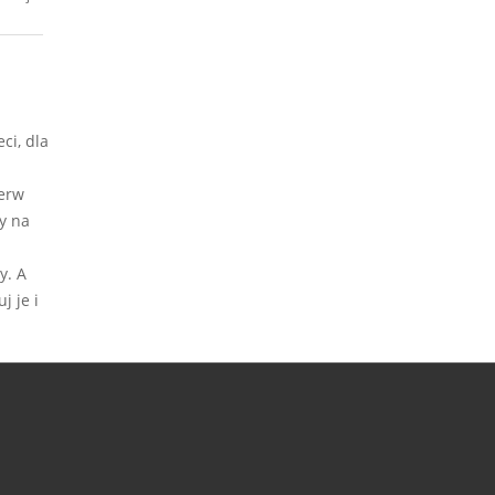
ci, dla
ierw
y na
y. A
j je i