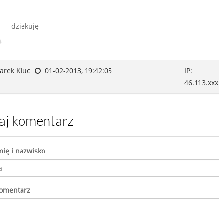
dziekuję
rek Kluc
01-02-2013, 19:42:05
IP:
46.113.xxx
daj komentarz
mię i nazwisko
komentarz