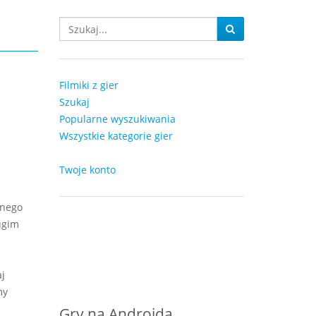
Filmiki z gier
Szukaj
Popularne wyszukiwania
Wszystkie kategorie gier
Twoje konto
znego
ugim
j
my
Gry na Androida