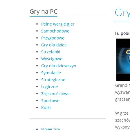
Gry
Gry na PC
Pełne wersje gier
Samochodowe
Tu pobi
Przygodowe
Gry dla dzieci
Strzelanki
Wyścigowe
Gry dla dziewczyn
Symulacje
Strategiczne
Grand M
Logiczne
wyzwani
Zręcznościowe
gracze
Sportowe
Kulki
W grze 
szachów
wykony
Nowe Gry