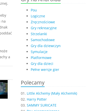
znej.
Pou
żeby
Logiczne
u na
Zręcznościowe
ednak
Gry rekreacyjne
 poddać
Strzelanki
Samochodowe
Gry dla dziewczyn
 może
Symulacje
achy a
Platformowe
Gry dla dzieci
Pełne wersje gier
Polecamy
01.
Little Alchemy (Mały Alchemik)
02.
Harry Potter
03.
SAMMY SURICATE