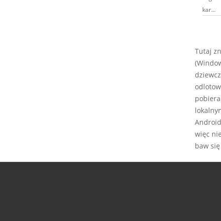
kar...
Tutaj z
(Window
dziewcz
odlotow
pobiera
lokalny
Android,
więc ni
baw się