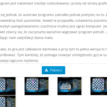
gram jest natomiast niezbyt rozbudowany i prosty od strony grafic
się jednak, że autorowi programu zabrakło jednak pomysłu na to, 
owiednią ilość poziomów. Nawet w przypadku ustawienia poziom
niezbyt zaangażowanemu szachiście trudno jest ograć komputer. J
awet zdarzy się, że zaczynamy wyraźnie wygrywać program potrafi..
 dając nam satysfakcji dania mata.
jako, że gra jest całkowicie darmowa a przy tym to pełna wersja to
próbować. Tym bardziej, że pomaga rozwijać umiejętności gry w sz
ozwija logiczne myślenie.
Pobierz