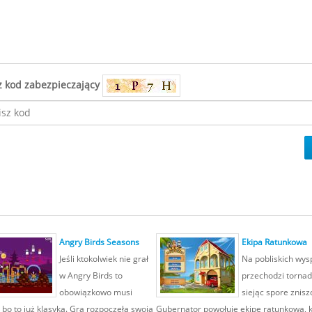
z kod zabezpieczający
Angry Birds Seasons
Ekipa Ratunkowa
Jeśli ktokolwiek nie grał
Na pobliskich wy
w Angry Birds to
przechodzi torna
obowiązkowo musi
siejąc spore znisz
 bo to już klasyka. Gra rozpoczęła swoją
Gubernator powołuje ekipę ratunkową, kt