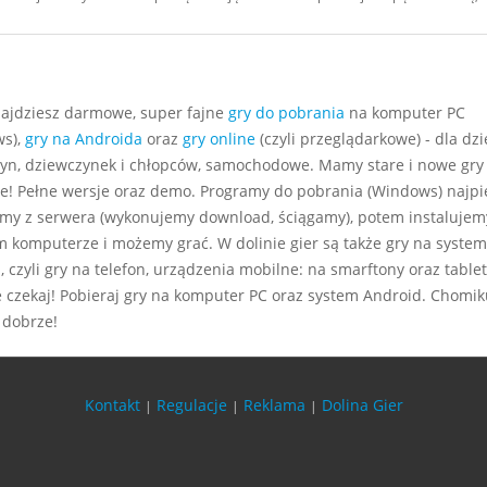
najdziesz darmowe, super fajne
gry do pobrania
na komputer PC
s),
gry na Androida
oraz
gry online
(czyli przeglądarkowe) - dla dzie
yn, dziewczynek i chłopców, samochodowe. Mamy stare i nowe gry
e! Pełne wersje oraz demo. Programy do pobrania (Windows) najp
my z serwera (wykonujemy download, ściągamy), potem instalujem
m komputerze i możemy grać. W dolinie gier są także gry na system
 czyli gry na telefon, urządzenia mobilne: na smarftony oraz tablet
e czekaj! Pobieraj gry na komputer PC oraz system Android. Chomiku
 dobrze!
Kontakt
Regulacje
Reklama
Dolina Gier
|
|
|