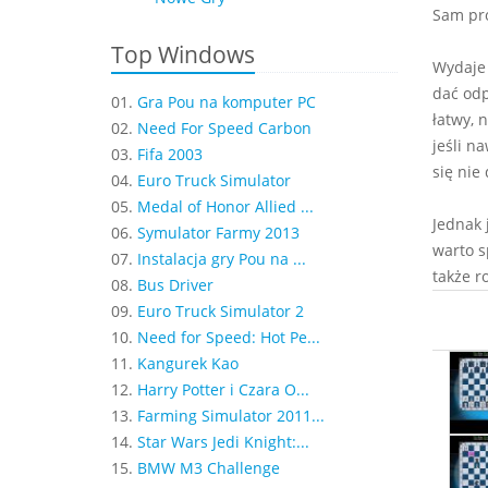
Sam pro
Top Windows
Wydaje 
dać odp
01.
Gra Pou na komputer PC
łatwy, 
02.
Need For Speed Carbon
jeśli n
03.
Fifa 2003
się nie
04.
Euro Truck Simulator
05.
Medal of Honor Allied ...
Jednak 
06.
Symulator Farmy 2013
warto s
07.
Instalacja gry Pou na ...
także r
08.
Bus Driver
09.
Euro Truck Simulator 2
10.
Need for Speed: Hot Pe...
11.
Kangurek Kao
12.
Harry Potter i Czara O...
13.
Farming Simulator 2011...
14.
Star Wars Jedi Knight:...
15.
BMW M3 Challenge