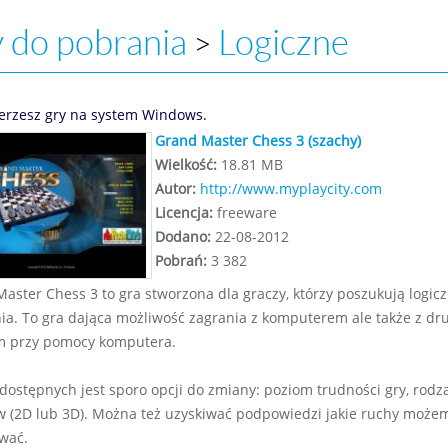
 do pobrania
Logiczne
>
erzesz gry na system Windows.
Grand Master Chess 3 (szachy)
Wielkość:
18.81 MB
Autor:
http://www.myplaycity.com
Licencja:
freeware
Dodano:
22-08-2012
Pobrań:
3 382
aster Chess 3 to gra stworzona dla graczy, którzy poszukują logic
a. To gra dająca możliwość zagrania z komputerem ale także z dr
m przy pomocy komputera.
dostępnych jest sporo opcji do zmiany: poziom trudności gry, rodza
 (2D lub 3D). Można też uzyskiwać podpowiedzi jakie ruchy może
wać.