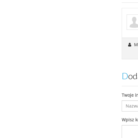
Ma
Do
Twoje i
Wpisz 