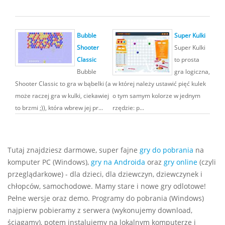
Bubble
Super Kulki
Shooter
Super Kulki
Classic
to prosta
Bubble
gra logiczna,
Shooter Classic to gra w bąbelki (a
w której należy ustawić pięć kulek
może raczej gra w kulki, ciekawiej
o tym samym kolorze w jednym
to brzmi ;)), która wbrew jej pr...
rzędzie: p...
Tutaj znajdziesz darmowe, super fajne
gry do pobrania
na
komputer PC (Windows),
gry na Androida
oraz
gry online
(czyli
przeglądarkowe) - dla dzieci, dla dziewczyn, dziewczynek i
chłopców, samochodowe. Mamy stare i nowe gry odlotowe!
Pełne wersje oraz demo. Programy do pobrania (Windows)
najpierw pobieramy z serwera (wykonujemy download,
ściągamy), potem instalujemy na lokalnym komputerze i