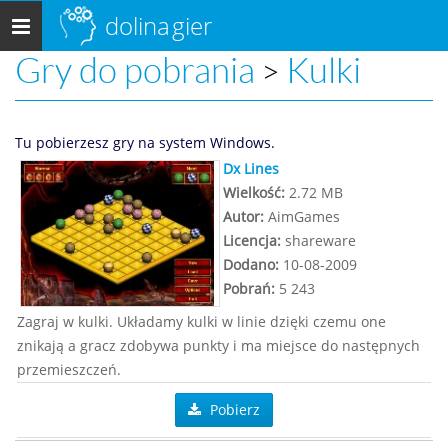
dolina
gier
Menu
główne
Gry do pobrania
Kulki
>
Tu pobierzesz gry na system Windows.
Dx Lines
Wielkość:
2.72 MB
Autor:
AimGames
Licencja:
shareware
Dodano:
10-08-2009
Pobrań:
5 243
Zagraj w kulki. Układamy kulki w linie dzięki czemu one
znikają a gracz zdobywa punkty i ma miejsce do następnych
przemieszczeń.
Pobierz