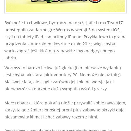
Być może to chwilowe, być może na dłużej, ale firma Team17
udostępniła za darmo grę Worms w wersji 3 na system iOS,
czyli na tablety iPad i smartfony iPhone. Przykładowo ta gra na
urządzenia z Androidem kosztuje około 20 zł, więc chyba
warto zagrać jeśli ktoś ma zabawki z logo nadgryzionego
jabłka.
Wormsy to bardzo leciwa już gierka (tzn. pierwsze wydanie).
Jest chyba tak stara jak komputery PC. No może nie aż tak ;)
Ma swoje lata, ale ciągle zarówno jej kolejne wersje jak i
pierwowzór są darzone dużą sympatią wśród graczy.
Małe robaczki, które potrafią nieźle przywalić sobie nawzajem,
korzystając z śmiercionośnej broni plus zabawne okrzyki dają
niesamowity klimat i chęć zabawy razem z nimi.
Podstawową zasadą gry jest unicestwienie przeciwnika.