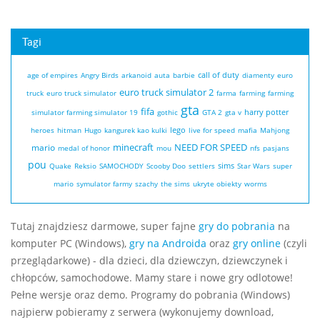
Tagi
call of duty
age of empires
Angry Birds
arkanoid
auta
barbie
diamenty
euro
euro truck simulator 2
truck
euro truck simulator
farma
farming
farming
gta
fifa
harry potter
simulator
farming simulator 19
gothic
GTA 2
gta v
lego
heroes
hitman
Hugo
kangurek kao
kulki
live for speed
mafia
Mahjong
minecraft
NEED FOR SPEED
mario
medal of honor
mou
nfs
pasjans
pou
sims
Quake
Reksio
SAMOCHODY
Scooby Doo
settlers
Star Wars
super
mario
symulator farmy
szachy
the sims
ukryte obiekty
worms
Tutaj znajdziesz darmowe, super fajne
gry do pobrania
na
komputer PC (Windows),
gry na Androida
oraz
gry online
(czyli
przeglądarkowe) - dla dzieci, dla dziewczyn, dziewczynek i
chłopców, samochodowe. Mamy stare i nowe gry odlotowe!
Pełne wersje oraz demo. Programy do pobrania (Windows)
najpierw pobieramy z serwera (wykonujemy download,