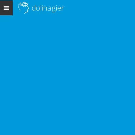
dolina
gier
Menu
główne