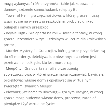
mogą wykonywać różne czynności, takie jak kupowanie
domów, jeżdżenie samochodami, roleplay itp.;
- Tower of Hell - gra zręcznościowa, w której gracze muszą
wspinać się na wieżę z przeszkodami, próbując unikać
pułapek i innych przeszkód;
- Royale High - Gra oparta na roli w świecie fantasy, w której
gracze uczestniczą w życiu szkolnym w liceum dla królewskich
postaci;
- Murder Mystery 2 - Gra akcji, w której gracze przydzielani są
do ról mordercy, detektywa lub niewinnych, a celem jest
przetrwanie i odkrycie, kto jest mordercą;
- MeepCity - Gra oparta na roli z przestrzenią
społecznościową, w której gracze mogą rozmawiać, bawić się,
projektować własne domy i opiekować się wirtualnymi
zwierzętami zwanych Meeps;
- Bloxburg (Welcome to Bloxburg) - gra symulacyjna, w której
gracze mogą budować własne domy, pracować, zarabiać
pieniądze i żyć wirtualne życie;