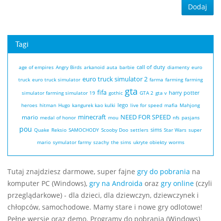
Dodaj
Tagi
call of duty
age of empires
Angry Birds
arkanoid
auta
barbie
diamenty
euro
euro truck simulator 2
truck
euro truck simulator
farma
farming
farming
gta
fifa
harry potter
simulator
farming simulator 19
gothic
GTA 2
gta v
lego
heroes
hitman
Hugo
kangurek kao
kulki
live for speed
mafia
Mahjong
minecraft
NEED FOR SPEED
mario
medal of honor
mou
nfs
pasjans
pou
sims
Quake
Reksio
SAMOCHODY
Scooby Doo
settlers
Star Wars
super
mario
symulator farmy
szachy
the sims
ukryte obiekty
worms
Tutaj znajdziesz darmowe, super fajne
gry do pobrania
na
komputer PC (Windows),
gry na Androida
oraz
gry online
(czyli
przeglądarkowe) - dla dzieci, dla dziewczyn, dziewczynek i
chłopców, samochodowe. Mamy stare i nowe gry odlotowe!
Pełne wersje oraz demo. Programy do pobrania (Windows)