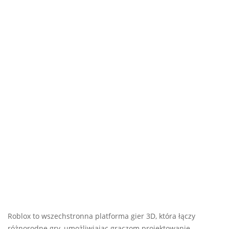
Roblox to wszechstronna platforma gier 3D, która łączy
różnorodne gry, umożliwiając graczom projektowanie,