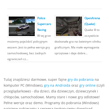
Police
OpenArena
Supercars
(Quake)
Racing
Quake III to
W tej grze
oczywiście
możemy pojeździć policyjnym
doskonała gra na świetnym silniku
wozem. Jest to pełna wersja gry
graficznym. Ma małe wymagania
samochodowej, bez żadnych
sprzętowe i daje dobre...
ograniczeń cz...
Tutaj znajdziesz darmowe, super fajne
gry do pobrania
na
komputer PC (Windows),
gry na Androida
oraz
gry online
(czyli
przeglądarkowe) - dla dzieci, dla dziewczyn, dziewczynek i
chłopców, samochodowe. Mamy stare i nowe gry odlotowe!
Pełne wersje oraz demo. Programy do pobrania (Windows)
najpierw pobieramy z serwera (wykonujemy download,