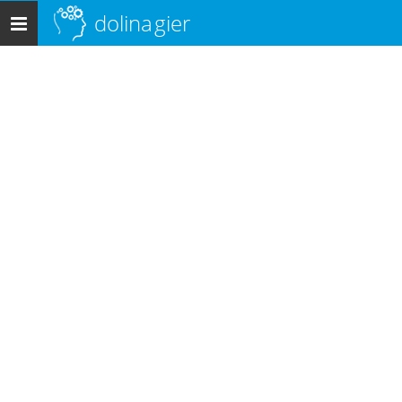
dolina
gier
Menu
główne